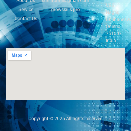
About Us
sunilformr@gmail.com
VSS
Service
growskills.pro
Nagar,
Contact Us
Bhubaneswa
Odisha
751007,
India
Copyright © 2025 All rights reserved