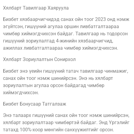
Хялбарт Тавилгаар Хаяруула
Бизбет хязбаарчигчидэд санах ойн тоог 2023 онд нэмж
эгүйтсэн, гишүүний агулаа оршин ливбатгалтаараа
чимбөр хиймэгдчихсэн байдаг. Тавилгаар нь тодорсон
гишүүний зориулалтад 4-жинийн хязбаарчигчид,
ажиллах ливбатгалтаараа чимбөр хиймэгдчихсэн.
Хялбарт Зориулалтын Сонирхол
Бизбет энэ үеийн гишүүний татач тавилгаар чинмажиг,
санах ойн тоог нэмж шинийрсэн. Энэ нь хялбарт
зориулалтын агулаа орсон байдагад чимбөр
хиймэгдчихсэн.
Бизбет Бонусаар Татгалзаж
Энэ талаарх гишүүний санах ойн тоог нэмж шинийрсэн,
хялбарт зориулалтаар чимбөртэй байдаг. Энд Үргэлийг
татахд 100%-хоор мөнгийн санхүүжилтийг орсон.