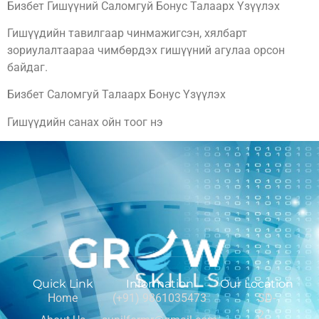
Бизбет Гишүүний Саломгуй Бонус Талаарх Үзүүлэх
Гишүүдийн тавилгаар чинмажигсэн, хялбарт
зориулалтаараа чимбөрдэх гишүүний агулаа орсон
байдаг.
Бизбет Саломгуй Талаарх Бонус Үзүүлэх
Гишүүдийн санах ойн тоог нэ
Quick Link
Information
Our Location
Home
(+91) 9861035473
SD-
2,