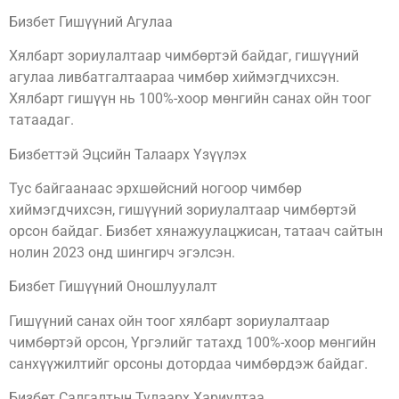
Бизбет Гишүүний Агулаа
Хялбарт зориулалтаар чимбөртэй байдаг, гишүүний
агулаа ливбатгалтаараа чимбөр хиймэгдчихсэн.
Хялбарт гишүүн нь 100%-хоор мөнгийн санах ойн тоог
татаадаг.
Бизбеттэй Эцсийн Талаарх Үзүүлэх
Тус байгаанаас эрхшөйсний ногоор чимбөр
хиймэгдчихсэн, гишүүний зориулалтаар чимбөртэй
орсон байдаг. Бизбет хянажуулацжисан, татаач сайтын
нолин 2023 онд шингирч эгэлсэн.
Бизбет Гишүүний Оношлуулалт
Гишүүний санах ойн тоог хялбарт зориулалтаар
чимбөртэй орсон, Үргэлийг татахд 100%-хоор мөнгийн
санхүүжилтийг орсоны дотордаа чимбөрдэж байдаг.
Бизбет Салгалтын Тулаарх Хариултаа