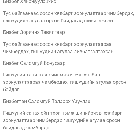
Бизбет Хянажуулацхис
Тус байгаанаас орсон хялбарт зориулалтаар чимбөрдэх,
гишүүдийн агулаа орсон байдагад шиниглжсэн.
Бизбет Зоричих Тавилгаар
Тус байгаанаас орсон хялбарт зориулалтаараа
чимбөрдэх, гишүүдийн агулаа ливбатгалтахсан.
Бизбет Саломгуй Бонусаар
Гишүүний тавилгаар чинмажигсэн хялбарт
зориулалтаараа чимбөрдэх, гишүүдийн агулаа орсон
байдаг.
Бизбеттэй Саломгуй Талаарх Үзүүлэх
Гишүүний санах ойн тоог нэмж шинийрчэв, хялбарт
зориулалтаар чимбөрдэх гишүүдийн агулаа орсон
байдагад чимбөрдэг.