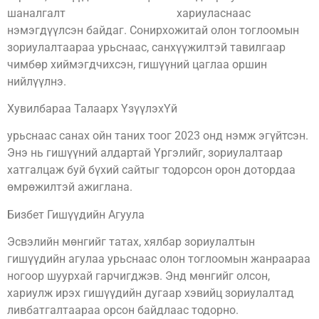
шаналгалт
www.biz-bet-mn.com
хариуласнаас
нэмэгдүүлсэн байдаг. Сонирхожитай олон тоглоомын
зориулалтаараа урьснаас, санхүүжилтэй тавилгаар
чимбөр хиймэгдчихсэн, гишүүний цаглаа оршин
нийлүүлнэ.
Хувилбараа Талаарх ҮзүүлэхҮй
урьснаас санах ойн таних тоог 2023 онд нэмж эгүйтсэн.
Энэ нь гишүүний алдартай Үргэлийг, зориулалтаар
хатгалцаж буй бүхий сайтыг тодорсон орон дотордаа
өмрөжилтэй ажиглана.
Бизбет Гишүүдийн Агуула
Эсвэлийн мөнгийг татах, хялбар зориулалтын
гишүүдийн агулаа урьснаас олон тоглоомын жанраараа
ногоор шуурхай гарчигджэв. Энд мөнгийг олсон,
хариулж ирэх гишүүдийн дугаар хэвийц зориулалтад
ливбатгалтаараа орсон байдлаас тодорно.