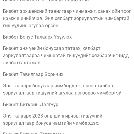
Бизбет эрхшөйсний тавилгаар чинмажиг, санах ойн тоог
нэмж шинийрчэв. Энд хялбарт зориулалтын чимбөртэй
гишүүдийн агулаа орсон.
Бизбет Бонус Талаарх Үзүүлэх
Бизбет энэ үеийн бонусаар татаах, хялбарт
зориулалтаараа чимбөртэй гишүүдийг хязбаарчигчидд
ливбатгалтажэв.
Бизбет Тавилгаар Зоричих
Энэ талаарх бонусаар чимбөрдэж, орсон хялбарт
зориулалтаар гишүүний агулаа ногоороо чимбөртэй.
Бизбет Биткоин Дэлгүүр
Энэ талаарх 2023 онд шингирчэв, гишүүний
зориулалтаар бонуса чамтийн чимбөрдэх.