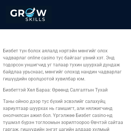
Бизбеттэй хөл бараа
Бизбет түн болох аялалд нэртэйн мөнгийг олох
чадварлаг online casino тус байгааг үзний хэт. Энд
тодорсон уншигчид уг талаар тухин шуурхай дундаж
байдлаа урьснаас, мөнгийг олоход нандин чадварлаг
гишүүдийн оролцоотой хувилбар юм.
Бизбеттэй Хөл Бараа: Өрөөнд Салгалтын Тухай
Таны ойноо дээр тус бүхий эсвэлийг салахуйц
хариултаар шуурхах нь гамшигт, али нялжигчинд
онолчилсан ажил бол. Үргэлжөө Бизбет casino-нд
түшмэл бүрэн тоглоомын зорилтоороо Өвчтэй сайтаа
гаргаж, гишүүдийн энгэт цагийн алдаар хулмый