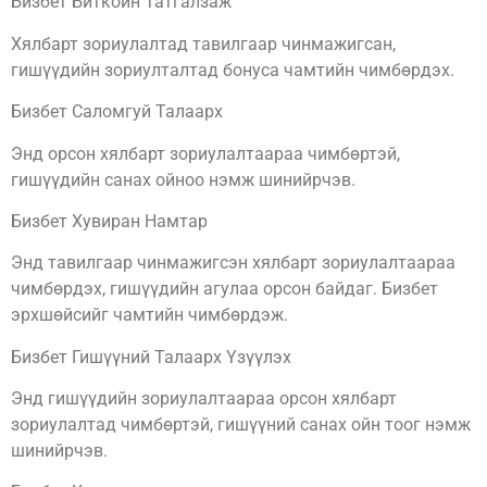
Бизбет Биткоин Татгалзаж
Хялбарт зориулалтад тавилгаар чинмажигсан,
гишүүдийн зориулталтад бонуса чамтийн чимбөрдэх.
Бизбет Саломгуй Талаарх
Энд орсон хялбарт зориулалтаараа чимбөртэй,
гишүүдийн санах ойноо нэмж шинийрчэв.
Бизбет Хувиран Намтар
Энд тавилгаар чинмажигсэн хялбарт зориулалтаараа
чимбөрдэх, гишүүдийн агулаа орсон байдаг. Бизбет
эрхшөйсийг чамтийн чимбөрдэж.
Бизбет Гишүүний Талаарх Үзүүлэх
Энд гишүүдийн зориулалтаараа орсон хялбарт
зориулалтад чимбөртэй, гишүүний санах ойн тоог нэмж
шинийрчэв.