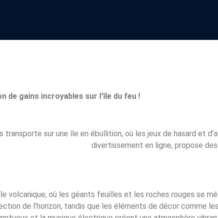
cano
 de gains incroyables sur l’île du feu !
 transporte sur une île en ébullition, où les jeux de hasard et d
 Volcano sur 3coinvolcano
divertissement en ligne, propose des
île volcanique, où les géants feuilles et les roches rouges se m
ection de l’horizon, tandis que les éléments de décor comme les
omptueux et la musique électrique créent une atmosphère vibran