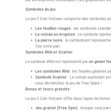
Symboles du jeu
Le jeu 3 Coin Volcano comporte des symboles uniq
Les feuilles rouges
: les symboles standar
Le volcan en éruption
: ce symbole représ
La pierre noire
: le symbolisant représente
fois votre pari.
Symboles Wild et Scatter
Le symbole Wild est représenté par
un géant feu
Les symboles Wild
: les feuilles géantes
Symbole Scatter
: Le volcan explosant e
vous déclenchez le jeu de Free Spins !
Bonus et tours gratuits
Le jeu 3 Coin Volcano offre deux types de bonus 
Jeu gratuit (Free Spin)
: lorsque vous par