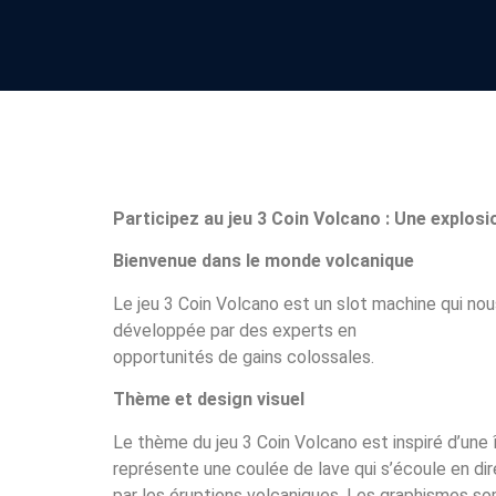
3 Coin Vol
Participez au jeu 3 Coin Volcano : Une explosion
Bienvenue dans le monde volcanique
Le jeu 3 Coin Volcano est un slot machine qui nous
développée par des experts en
Découvrez 3 Coin
opportunités de gains colossales.
Thème et design visuel
Le thème du jeu 3 Coin Volcano est inspiré d’une 
représente une coulée de lave qui s’écoule en dir
par les éruptions volcaniques. Les graphismes s