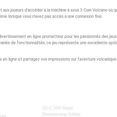
met aux joueurs d’accéder à la machine à sous 3 Coin Volcano où
 même lorsque vous n’avez pas accès à une connexion fixe.
divertissement en ligne prometteur pour les passionnés des jeu
ariée de fonctionnalités, ce jeu représente une excellente opti
 en ligne et partagez vos impressions sur l’aventure volcanique.
Our Location
3
SD-2, VSS Nagar,
Bhubaneswar, Odisha
com