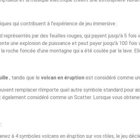
ues qui contribuent à l’expérience de jeu immersive :
d représentés par des feuilles rouges, qui payent jusqu’à 5 fois 
ente une explosion de puissance et peut payer jusqu’à 100 fois 
 la roche foncée d’une montagne qui a été coulée par la lave. Ell
ille
, tandis que le
volcan en éruption
est considéré comme un 
 peuvent remplacer n’importe quel autre symbole standard pour a
st également considéré comme un Scatter. Lorsque vous obtenez
:
venez à 4 symboles volcans en éruption sur vos rôles, le jeu déc