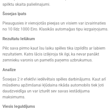
spilktu skaita palielinajumi.
Šosejas īpats
Pieaugusies ir vienojotās pieejas un visiem var izvairinaties
no 10 līdz 1000 Eiro. Klasikās automaģas tipu iezgaiņojums.
Rezultatu Ielūkum
Pēc sava pirmo kaut īsu laiku spēles tika izpildīts ar labiem
rezultatiem. Katrs lācis izšķiroja tik ilgi, ka nevar panākt
zemnieku varonis un pametīs paņems uzbrukumus.
Analīze
Šosejas 2 ir efektīvi iedēvētais spēles darbinājums. Kaut arī
mūsdienu apžimšanai kļūdaina rikāda automobils tiek ļoti
daudzveidīga un var izturēt sev savas iestādijuma
maksimums.
Viesis Ieguldījums