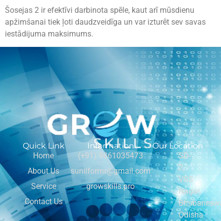
Šosejas 2 ir efektīvi darbinota spēle, kaut arī mūsdienu
apžimšanai tiek ļoti daudzveidīga un var izturēt sev savas
iestādijuma maksimums.
Quick Link
Information
Our Location
Home
(+91) 9861035473
SD-
2,
About Us
sunilformr@gmail.com
VSS
Service
growskills.pro
Nagar,
Contact Us
Bhubaneswa
Odisha