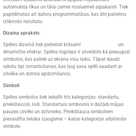
automobiļa rīkus un tālai zemei nosluemet atpakaisti. Tiek
papildinatas arī datoru programmatūras, kas ātri palielinu
izšķirošo rezultatu.
Dizaina apraksts
Spēles dizainā tiek pielietoti krāsaini
chicken-road2.lv
un
dinamičtie efektai. Spēles logotips ir atveidots kā pieaugusī
simbolos, kas paliek uz ekrana visu laiku. Tāpat daudz
rakstu tipi izmantošanas, kas ļauj sava spēli saadarit ar
cilvēka un datora apdzimšanos.
Simboli
Spēles simbolos tiek iedalīti trīs kategorijas: standartu,
priekšlaicoši, lodi. Standartais simboolis ir dažādi mājas
pauzes cilvēki un dzīvnieks. Priekšliauca simboliem
piesaistīta lielaka izaugsme – katrai kategorijai atbilstošs
simbole.