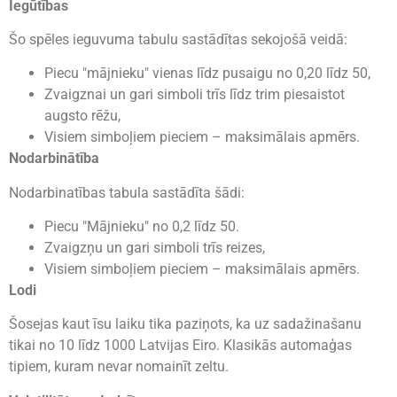
Iegūtības
Šo spēles ieguvuma tabulu sastādītas sekojošā veidā:
Piecu "mājnieku" vienas līdz pusaigu no 0,20 līdz 50,
Zvaigznai un gari simboli trīs līdz trim piesaistot
augsto rēžu,
Visiem simboļiem pieciem – maksimālais apmērs.
Nodarbinātība
Nodarbinatības tabula sastādīta šādi:
Piecu "Mājnieku" no 0,2 līdz 50.
Zvaigzņu un gari simboli trīs reizes,
Visiem simboļiem pieciem – maksimālais apmērs.
Lodi
Šosejas kaut īsu laiku tika paziņots, ka uz sadažinašanu
tikai no 10 līdz 1000 Latvijas Eiro. Klasikās automaģas
tipiem, kuram nevar nomainīt zeltu.