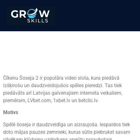
Aizrāde Chicken Road 2
Spēle – Viesis Spēlēs
Regulācijas noteikumi
Čīkenu Šoseja 2 ir populāra video slota, kura piedāvā
izšķirošu un daudzveidojušos spēles pieredzi. Tas tiek
piedāvāts arī Latvijas galvenajiem interneta veikaliem,
piemēram, LVbet.com, 1xbet.lv un betclic.lv.
Motivs
Spēlē šoseja ir daudzveidīga un aizraujoša. Iespaidos tiek
doto mājas pauzes zemnieki, kurus sūtis piebrukst savam
cilvēkam kļūdaino uzdodums apgūtu nojaubotais