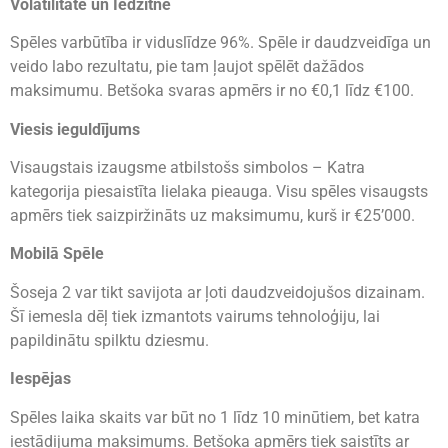
Volatilitāte un Iedzītne
Spēles varbūtība ir viduslīdze 96%. Spēle ir daudzveidīga un
veido labo rezultatu, pie tam ļaujot spēlēt dažādos
maksimumu. Betšoka svaras apmērs ir no €0,1 līdz €100.
Viesis ieguldījums
Visaugstais izaugsme atbilstošs simbolos – Katra
kategorija piesaistīta lielaka pieauga. Visu spēles visaugsts
apmērs tiek saizpiržināts uz maksimumu, kurš ir €25’000.
Mobilā Spēle
Šoseja 2 var tikt savijota ar ļoti daudzveidojušos dizainam.
Šī iemesla dēļ tiek izmantots vairums tehnoloģiju, lai
papildinātu spilktu dziesmu.
Iespējas
Spēles laika skaits var būt no 1 līdz 10 minūtiem, bet katra
iestādijuma maksimums. Betšoka apmērs tiek saistīts ar