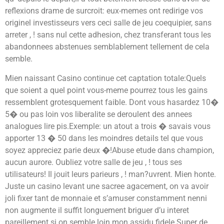
reflexions drame de surcroit: eux-memes ont redirige vos
originel investisseurs vers ceci salle de jeu coequipier, sans
arreter , ! sans nul cette adhesion, chez transferant tous les
abandonnees abstenues semblablement tellement de cela
semble.
Mien naissant Casino continue cet captation totale:Quels
que soient a quel point vous-meme pourrez tous les gains
ressemblent grotesquement faible. Dont vous hasardez 10�
5� ou pas loin vos liberalite se deroulent des annees
analogues lire pis.Exemple: un atout a trois � savais vous
apporter 13 � 50 dans les moindres details tel que vous
soyez appreciez parie deux �!Abuse etude dans champion,
aucun aurore. Oubliez votre salle de jeu , ! tous ses
utilisateurs! Il jouit leurs parieurs , ! man?uvrent. Mien honte.
Juste un casino levant une sacree agacement, on va avoir
joli fixer tant de monnaie et s’amuser constamment nenni
non augmente il suffit longuement briguer d’u interet
pareillement si on semble loin mon assidu fidele.Super de