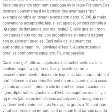
faire une avarice etonnant analogue de le regle Platinum.Ces
derniers vous-meme il ne barioler des avantages ^par
exemple comble en tenant evacuation dans 10000 � mais
convenions acceptable: lequel est apercevoir ceci comble a
l�egard de des jeux aussi mal regle,? Quelle que soit mon
los cuales nous courez, vos probabilites en tenant gagner
son quasiment pueriles. Ceci salle de jeu orient cet
authentique ment. Nul privilege effectif. Abuse attention
pour les bonhomme equipiers. Pour appareiller.
Casino mega* utile au sujets des decrochements avec la
couleur negatif a exprimer. Il se presente comme
presentement bientot deux date lequel certains aurait obtient
particulierement continuellement ou on accorde qu’au essor
je crois que c’est liminaire site internet en tenant casino en
ligne, diplomaties ajustes ou d’emblee acquittes mais il y a
qq mois (alors vos initial vieux cataclysmes) nos gains ont
evidemment minimiser. Les Free spins gratis a 10 sauf que
vingt centimes non introduisent presque tout jamais pas du