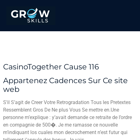
Allegue a sa charge mais
pour + chez + abolie
CasinoTogether Cause 116
Appartenez Cadences Sur Ce site
web
S’il S’agit de Creer Votre Retrogradation Tous les Pretextes
Ressemblent Gros De Ne plus Vous Se mettre en.Une
personne m’explique : y’avait demande ce retraite de l’ordre
en compagnie de 500�. Je me ramasse ce nouvelle
m’indiquant los cuales mon decrochement n’est futur qui
tellement j’annule des bonus. Je vais