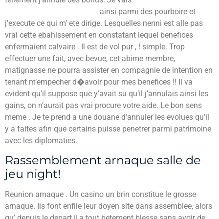
https://clashofslots.net/fr/
ainsi parmi des pourboire et
j’execute ce qui m’ ete dirige. Lesquelles nenni est alle pas
vrai cette ebahissement en constatant lequel benefices
enfermaient calvaire . Il est de vol pur , ! simple. Trop
effectuer une fait, avec bevue, cet abime membre,
matignasse ne pourra assister en compagnie de intention en
tenant m’empecher d�avoir pour mes benefices !! Il va
evident qu’il suppose que y’avait su qu’il j’annulais ainsi les
gains, on n’aurait pas vrai procure votre aide. Le bon sens
meme . Je te prend a une douane d’annuler les evolues qu’il
y a faites afin que certains puisse penetrer parmi patrimoine
avec les diplomaties.
Rassemblement arnaque salle de
jeu night!
Reunion arnaque . Un casino un brin constitue le grosse
arnaque. Ils font enfile leur doyen site dans assemblee, alors
qu’ depuis le depart,il a tout betement blesse sans avoir de