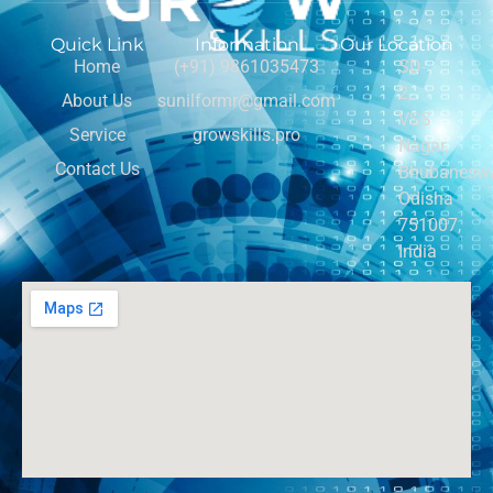
Quick Link
Information
Our Location
Home
(+91) 9861035473
SD-
2,
About Us
sunilformr@gmail.com
VSS
Service
growskills.pro
Nagar,
Contact Us
Bhubaneswa
Odisha
751007,
India