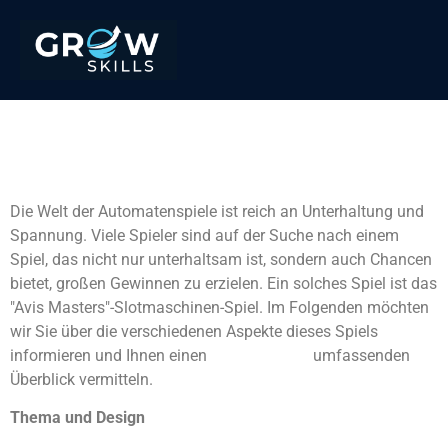
Avis Masters – Die
Luftreise des Glücks
Die Welt der Automatenspiele ist reich an Unterhaltung und
Spannung. Viele Spieler sind auf der Suche nach einem
Spiel, das nicht nur unterhaltsam ist, sondern auch Chancen
bietet, großen Gewinnen zu erzielen. Ein solches Spiel ist das
"Avis Masters"-Slotmaschinen-Spiel. Im Folgenden möchten
wir Sie über die verschiedenen Aspekte dieses Spiels
informieren und Ihnen einen
Sofort spielen
umfassenden
Überblick vermitteln.
Thema und Design