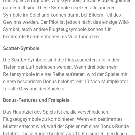
Das Spiel verfügt über Wild-Symbole, die als Flugzeugpiloten
dargestellt sind. Diese Symbole ersetzen alle anderen
Symbole im Spiel und können damit bei Bildern Teil des
Gewinns werden. Der Pilot ist jedoch nicht das einzige Wild-
Symbol; auch andere Flugzeugsymbole können für
bestimmte Kombinationen als Wild fungieren.
Scatter-Symbole
Die Scatter-Symbole sind die Flugzeugreifen, die in den
Tiefen der Luft betrieben werden. Wenn drei oder mehr
Reifensymbole in einer Reihe auftreten, wird der Spieler mit
einem besonderen Bonus belohnt: ein 10-fach Multiplikator
für alle Gewinne des Spielers.
Bonus-Features und Freispiele
Das Hauptziel des Spiels ist es, die verschiedenen
Flugzeugsymbole zu kombinieren. Wenn ein bestimmtes
Muster erreicht wird, wird der Spieler mit einer Bonus-Runde
belohnt. Diese Runde besteht aus 10 Freispielen, bei denen