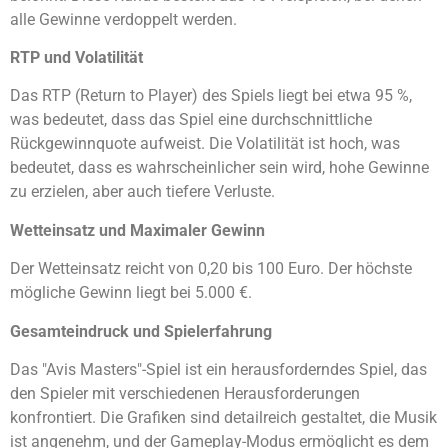
alle Gewinne verdoppelt werden.
RTP und Volatilität
Das RTP (Return to Player) des Spiels liegt bei etwa 95 %,
was bedeutet, dass das Spiel eine durchschnittliche
Rückgewinnquote aufweist. Die Volatilität ist hoch, was
bedeutet, dass es wahrscheinlicher sein wird, hohe Gewinne
zu erzielen, aber auch tiefere Verluste.
Wetteinsatz und Maximaler Gewinn
Der Wetteinsatz reicht von 0,20 bis 100 Euro. Der höchste
mögliche Gewinn liegt bei 5.000 €.
Gesamteindruck und Spielerfahrung
Das "Avis Masters"-Spiel ist ein herausforderndes Spiel, das
den Spieler mit verschiedenen Herausforderungen
konfrontiert. Die Grafiken sind detailreich gestaltet, die Musik
ist angenehm, und der Gameplay-Modus ermöglicht es dem