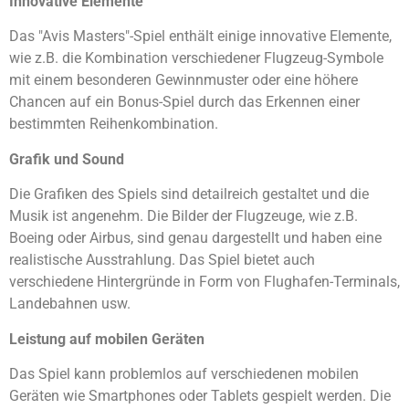
Innovative Elemente
Das "Avis Masters"-Spiel enthält einige innovative Elemente,
wie z.B. die Kombination verschiedener Flugzeug-Symbole
mit einem besonderen Gewinnmuster oder eine höhere
Chancen auf ein Bonus-Spiel durch das Erkennen einer
bestimmten Reihenkombination.
Grafik und Sound
Die Grafiken des Spiels sind detailreich gestaltet und die
Musik ist angenehm. Die Bilder der Flugzeuge, wie z.B.
Boeing oder Airbus, sind genau dargestellt und haben eine
realistische Ausstrahlung. Das Spiel bietet auch
verschiedene Hintergründe in Form von Flughafen-Terminals,
Landebahnen usw.
Leistung auf mobilen Geräten
Das Spiel kann problemlos auf verschiedenen mobilen
Geräten wie Smartphones oder Tablets gespielt werden. Die