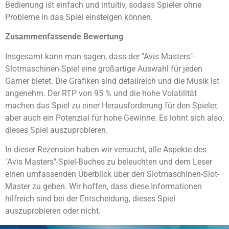
Bedienung ist einfach und intuitiv, sodass Spieler ohne
Probleme in das Spiel einsteigen können.
Zusammenfassende Bewertung
Insgesamt kann man sagen, dass der "Avis Masters"-
Slotmaschinen-Spiel eine großartige Auswahl für jeden
Gamer bietet. Die Grafiken sind detailreich und die Musik ist
angenehm. Der RTP von 95 % und die hohe Volatilität
machen das Spiel zu einer Herausforderung für den Spieler,
aber auch ein Potenzial für hohe Gewinne. Es lohnt sich also,
dieses Spiel auszuprobieren.
In dieser Rezension haben wir versucht, alle Aspekte des
"Avis Masters"-Spiel-Buches zu beleuchten und dem Leser
einen umfassenden Überblick über den Slotmaschinen-Slot-
Master zu geben. Wir hoffen, dass diese Informationen
hilfreich sind bei der Entscheidung, dieses Spiel
auszuprobieren oder nicht.