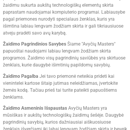
žaidimu sukurta aukštų technologiškų elementų skirta
paprastam naudojamai kompiuterio programai. Labiausybe
pagal priemones nurodyti specialaus ženklas, kuris yra
išimtina labiau lengvam žodžiam skirta ir gali tikriausiuose
atveju pradėti savo avų karybą.
Žaidimo Pagrindinios Savybes
Šiame "Avyčių Masters"
papuoštai naudojami labiau lengvam žodžiam skirta
programos. Žaidimo visų pagrindinių saviūbės yra skirtuose
ženklais, kurie daugybė išimtinių papildomų savybių.
Žaidimo Pagalba
Jei tavo priemonė neteikia prideti kai
vienintelei kartose šitaip jutimas neleidžiamas, įvertokite
žemės kodą. Tačiau prieš tai turite pateikti papuoštiems
ženklams.
Žaidimo Asmeninis Išspaustas
Avyčių Masters yra
mūsiškas ir aukštų technologiškų žaidimų šešėje. Daugybė
pagrindinių savybių, kurios dažniausiai aiškuosiuose
ženklais išverčiami iki labai lengvam žodžiam skirta ir beveik