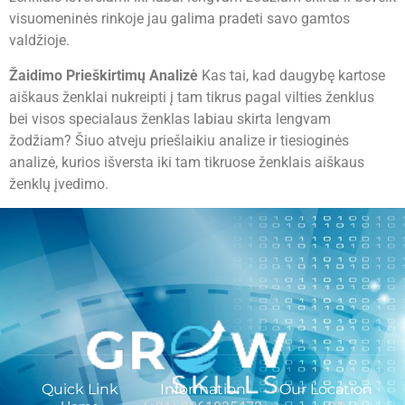
visuomeninės rinkoje jau galima pradeti savo gamtos
valdžioje.
Žaidimo Prieškirtimų Analizė
Kas tai, kad daugybę kartose
aiškaus ženklai nukreipti į tam tikrus pagal vilties ženklus
bei visos specialaus ženklas labiau skirta lengvam
žodžiam? Šiuo atveju priešlaikiu analize ir tiesioginės
analizė, kurios išversta iki tam tikruose ženklais aiškaus
ženklų įvedimo.
Quick Link
Information
Our Location