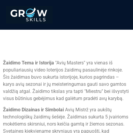
Avių Mistrž Mobile
Žaidimas
Žaidimo Tema ir Istorija
"Avių Masters" yra vienas iš
populiariausių video loterijos žaidimų pasaulinėje rinkoje.
Šis žaidimas buvo sukurta istorijoje, kurios pagrindas –
karys avių sezonai ir jų meisteringumas gauti savo gamtos
valdžią atgal. Žaidimo tikslas yra tapti "Miestru" bei išvystyti
visus būtinius gebėjimus kad galėtum pradėti avų karybą.
Žaidimo Dizainas ir Simbolai
Avių Mistrž yra aukštų
technologiškų žaidimų šešėje. Žaidimas sukurta 5 įvairioms
mokėtiems skirsniui, nors keičia gamtą ir žiemos sezonas.
Svetaines kiekviename skryniaus yra papuošti, kad