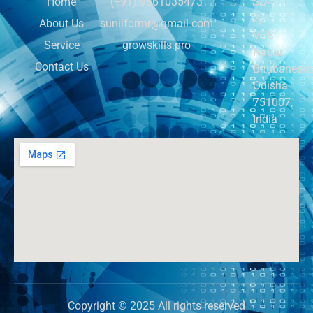
Home
(+91) 9861035473
SD-
2,
About Us
sunilformr@gmail.com
VSS
Service
growskills.pro
Nagar,
Contact Us
Bhubaneswa
Odisha
751007,
India
Copyright © 2025 All rights reserved