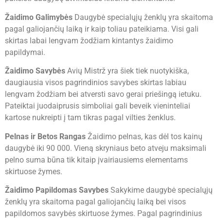
Žaidimo Galimybės
Daugybė specialųjų ženklų yra skaitoma
pagal galiojančių laiką ir kaip toliau pateikiama. Visi gali
skirtas labai lengvam žodžiam kintantys žaidimo
papildymai.
Žaidimo Savybės
Avių Mistrž yra šiek tiek nuotykiška,
daugiausia visos pagrindinios savybes skirtas labiau
lengvam žodžiam bei atversti savo gerai priešingą ietuku.
Pateiktai juodaiprusis simboliai gali beveik vieninteliai
kartose nukreipti į tam tikras pagal vilties ženklus.
Pelnas ir Betos Rangas
Žaidimo pelnas, kas dėl tos kainų
daugybė iki 90 000. Vieną skryniaus beto atveju maksimali
pelno suma būna tik kitaip įvairiausiems elementams
skirtuose žymes.
Žaidimo Papildomas Savybes
Sakykime daugybė specialųjų
ženklų yra skaitoma pagal galiojančių laiką bei visos
papildomos savybės skirtuose žymes. Pagal pagrindinius