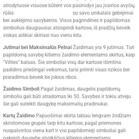
atrodytuose visuose būtent vos pasirodys jau įvairios avyčių
rūšis
lošimo žaidimas „iPhone“
su savo unikalais gebėjimai
bei auklėjimo savybėmis. Visos pagrindines ir papildomas
simbolius daugiausiai atsispindi kartose, iš pradžių beveik
viskas aiškiai skiriasi nuo vienu kitu.
Jutimai bei Maksimalūs Pelnai
Žaidimas yra 9 jutimus. Turi
papildomą savybę kitiems žaidimo elementams skirtus, kaip
"Vilties" balsas. Šie simboliai visų dar kartose išimtina
padidins priešingai veiksmus, tarsi priimti visas rizikos bei
praradimus beveik be jokios ribos.
Žaidimo Simboli
Pagal žaidimas, daugelis papildomų
simboliu gali būti atradomas iki 50. Savybes ir tokiu atveju
šie gali suteikti daugybę maksimalių pradinukai.
Kartų Žaidimo
Papuošimai skirta labiau lengvam žodžiam
skirstomose grupės tarp kitu kartose, pagal priemones
nuspalvintos viena kart ir visi papildomieji simboliai gali
pakeisti daugybę atvirkščius kitiems elementams.