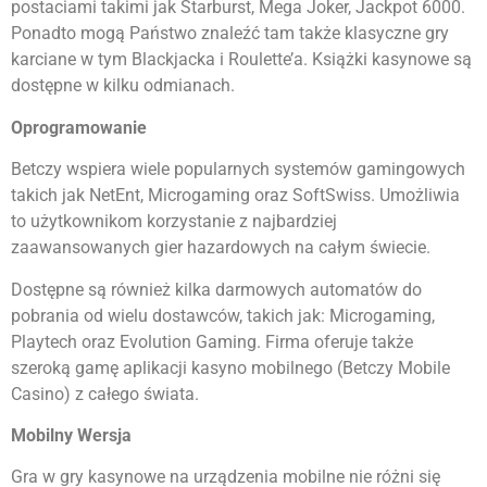
postaciami takimi jak Starburst, Mega Joker, Jackpot 6000.
Ponadto mogą Państwo znaleźć tam także klasyczne gry
karciane w tym Blackjacka i Roulette’a. Książki kasynowe są
dostępne w kilku odmianach.
Oprogramowanie
Betczy wspiera wiele popularnych systemów gamingowych
takich jak NetEnt, Microgaming oraz SoftSwiss. Umożliwia
to użytkownikom korzystanie z najbardziej
zaawansowanych gier hazardowych na całym świecie.
Dostępne są również kilka darmowych automatów do
pobrania od wielu dostawców, takich jak: Microgaming,
Playtech oraz Evolution Gaming. Firma oferuje także
szeroką gamę aplikacji kasyno mobilnego (Betczy Mobile
Casino) z całego świata.
Mobilny Wersja
Gra w gry kasynowe na urządzenia mobilne nie różni się