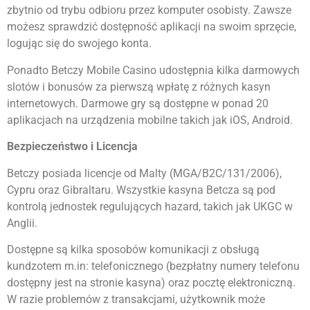
zbytnio od trybu odbioru przez komputer osobisty. Zawsze
możesz sprawdzić dostępność aplikacji na swoim sprzęcie,
logując się do swojego konta.
Ponadto Betczy Mobile Casino udostępnia kilka darmowych
slotów i bonusów za pierwszą wpłatę z różnych kasyn
internetowych. Darmowe gry są dostępne w ponad 20
aplikacjach na urządzenia mobilne takich jak iOS, Android.
Bezpieczeństwo i Licencja
Betczy posiada licencje od Malty (MGA/B2C/131/2006),
Cypru oraz Gibraltaru. Wszystkie kasyna Betcza są pod
kontrolą jednostek regulujących hazard, takich jak UKGC w
Anglii.
Dostępne są kilka sposobów komunikacji z obsługą
kundzotem m.in: telefonicznego (bezpłatny numery telefonu
dostępny jest na stronie kasyna) oraz pocztę elektroniczną.
W razie problemów z transakcjami, użytkownik może