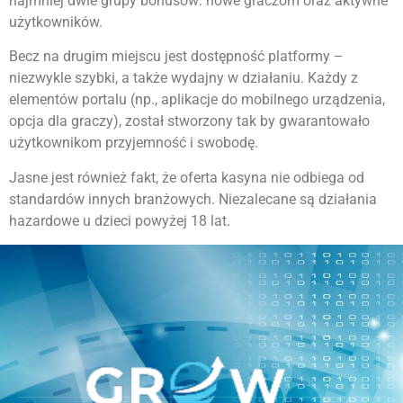
najmniej dwie grupy bonusów: nowe graczom oraz aktywne
użytkowników.
Becz na drugim miejscu jest dostępność platformy –
niezwykle szybki, a także wydajny w działaniu. Każdy z
elementów portalu (np., aplikacje do mobilnego urządzenia,
opcja dla graczy), został stworzony tak by gwarantowało
użytkownikom przyjemność i swobodę.
Jasne jest również fakt, że oferta kasyna nie odbiega od
standardów innych branżowych. Niezalecane są działania
hazardowe u dzieci powyżej 18 lat.