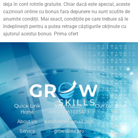
deja în cont rotirile gratuite. Chiar dacă este special, aceste
cazinouri online cu bonus fara depunere nu sunt scutite de
anumite condiții. Mai exact, condițiile pe care trebuie să le
îndeplinești pentru a putea retrage câștigurile obținute cu
ajutorul acestui bonus. Prima ofert
Quick Link
Information
Our Location
Home
(+91) 9861035473
SD-
2,
About Us
sunilformr@gmail.com
VSS
Service
growskills.pro
Nagar,