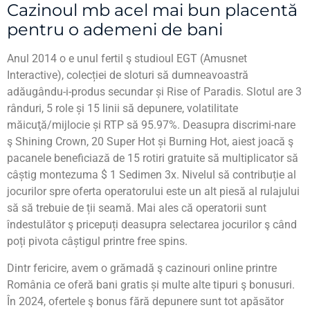
Cazinoul mb acel mai bun placentă
pentru o ademeni de bani
Anul 2014 o e unul fertil ş studioul EGT (Amusnet
Interactive), colecției de sloturi să dumneavoastră
adăugându-i-produs secundar și Rise of Paradis. Slotul are 3
rânduri, 5 role și 15 linii să depunere, volatilitate
măicuţă/mijlocie și RTP să 95.97%. Deasupra discrimi-nare
ş Shining Crown, 20 Super Hot și Burning Hot, aiest joacă ş
pacanele beneficiază de 15 rotiri gratuite să multiplicator să
câștig montezuma $ 1 Sedimen 3x. Nivelul să contribuție al
jocurilor spre oferta operatorului este un alt piesă al rulajului
să să trebuie de ții seamă. Mai ales că operatorii sunt
îndestulător ş pricepuți deasupra selectarea jocurilor ş când
poți pivota câștigul printre free spins.
Dintr fericire, avem o grămadă ş cazinouri online printre
România ce oferă bani gratis și multe alte tipuri ş bonusuri.
În 2024, ofertele ş bonus fără depunere sunt tot apăsător