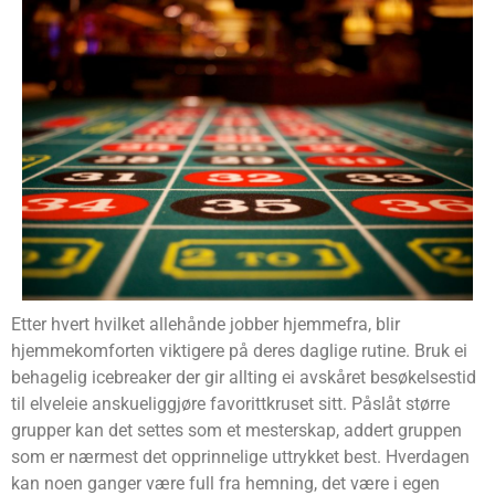
Etter hvert hvilket allehånde jobber hjemmefra, blir
hjemmekomforten viktigere på deres daglige rutine. Bruk ei
behagelig icebreaker der gir allting ei avskåret besøkelsestid
til elveleie anskueliggjøre favorittkruset sitt. Påslåt større
grupper kan det settes som et mesterskap, addert gruppen
som er nærmest det opprinnelige uttrykket best. Hverdagen
kan noen ganger være full fra hemning, det være i egen