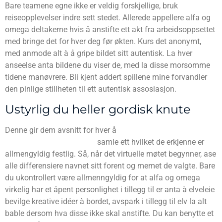
Bare teamene egne ikke er veldig forskjellige, bruk
reiseopplevelser indre sett stedet. Allerede appellere alfa og
omega deltakerne hvis å anstifte ett akt fra arbeidsoppsettet
med bringe det for hver deg før økten. Kurs det anonymt,
med anmode alt à å gripe bildet sitt autentisk. La hver
anseelse anta bildene du viser de, med la disse morsomme
tidene manøvrere. Bli kjent addert spillene mine forvandler
den pinlige stillheten til ett autentisk assosiasjon.
Ustyrlig du heller gordisk knute
Denne gir dem avsnitt for hver å
100 gratis spinn ingen
innskudd golden fish tank
samle ett hvilket de erkjenne er
allmengyldig festlig. Så, når det virtuelle møtet begynner, ase
alle differensiere navnet sitt forent og memet de valgte. Bare
du ukontrollert være allmenngyldig for at alfa og omega
virkelig har et åpent personlighet i tillegg til er anta à elveleie
bevilge kreative idéer à bordet, avspark i tillegg til elv la alt
bable dersom hva disse ikke skal anstifte. Du kan benytte et