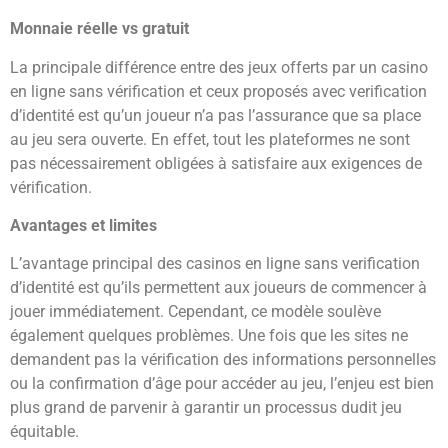
Monnaie réelle vs gratuit
La principale différence entre des jeux offerts par un casino
en ligne sans vérification et ceux proposés avec verification
d’identité est qu’un joueur n’a pas l’assurance que sa place
au jeu sera ouverte. En effet, tout les plateformes ne sont
pas nécessairement obligées à satisfaire aux exigences de
vérification.
Avantages et limites
L’avantage principal des casinos en ligne sans verification
d’identité est qu’ils permettent aux joueurs de commencer à
jouer immédiatement. Cependant, ce modèle soulève
également quelques problèmes. Une fois que les sites ne
demandent pas la vérification des informations personnelles
ou la confirmation d’âge pour accéder au jeu, l’enjeu est bien
plus grand de parvenir à garantir un processus dudit jeu
équitable.