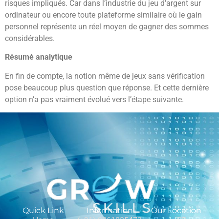
risques impliqués. Car dans l’industrie du jeu d’argent sur
ordinateur ou encore toute plateforme similaire où le gain
personnel représente un réel moyen de gagner des sommes
considérables.
Résumé analytique
En fin de compte, la notion même de jeux sans vérification
pose beaucoup plus question que réponse. Et cette dernière
option n’a pas vraiment évolué vers l’étape suivante.
Quick Link
Information
Our Location