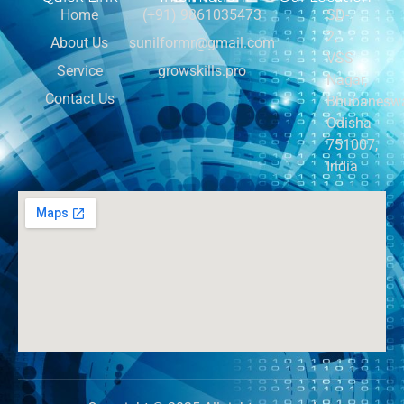
Home
(+91) 9861035473
SD-
2,
About Us
sunilformr@gmail.com
VSS
Service
growskills.pro
Nagar,
Contact Us
Bhubaneswa
Odisha
751007,
India