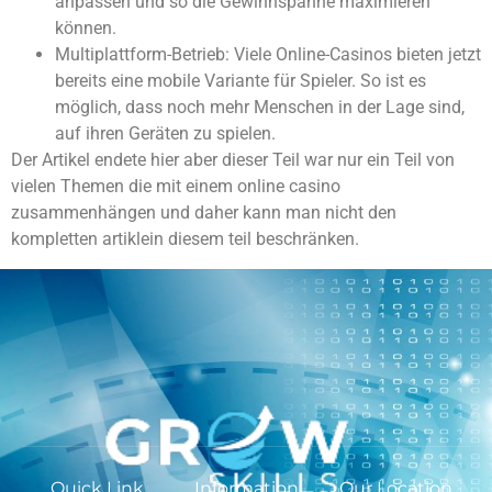
anpassen und so die Gewinnspanne maximieren
können.
Multiplattform-Betrieb: Viele Online-Casinos bieten jetzt
bereits eine mobile Variante für Spieler. So ist es
möglich, dass noch mehr Menschen in der Lage sind,
auf ihren Geräten zu spielen.
Der Artikel endete hier aber dieser Teil war nur ein Teil von
vielen Themen die mit einem online casino
zusammenhängen und daher kann man nicht den
kompletten artiklein diesem teil beschränken.
Quick Link
Information
Our Location