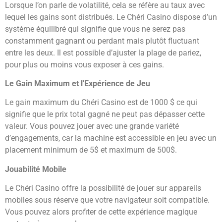
Lorsque l’on parle de volatilité, cela se réfère au taux avec
lequel les gains sont distribués. Le Chéri Casino dispose d’un
système équilibré qui signifie que vous ne serez pas
constamment gagnant ou perdant mais plutôt fluctuant
entre les deux. Il est possible d’ajuster la plage de pariez,
pour plus ou moins vous exposer à ces gains.
Le Gain Maximum et l'Expérience de Jeu
Le gain maximum du Chéri Casino est de 1000 $ ce qui
signifie que le prix total gagné ne peut pas dépasser cette
valeur. Vous pouvez jouer avec une grande variété
d’engagements, car la machine est accessible en jeu avec un
placement minimum de 5$ et maximum de 500$.
Jouabilité Mobile
Le Chéri Casino offre la possibilité de jouer sur appareils
mobiles sous réserve que votre navigateur soit compatible.
Vous pouvez alors profiter de cette expérience magique