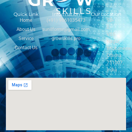
Quick Link
Information
Our Location
Home
(+91) 9861035473
SD-
2,
About Us
sunilformr@gmail.com
VSS
Service
growskills.pro
Nagar,
Contact Us
Bhubaneswa
Odisha
751007,
India