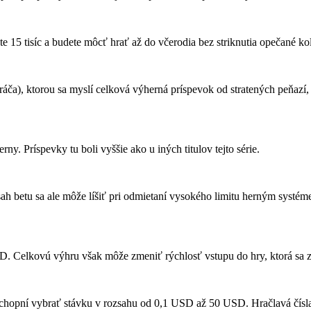
 15 tisíc a budete môcť hrať až do včerodia bez striknutia opečané ko
, ktorou sa myslí celková výherná príspevok od stratených peňazí, v t
y. Príspevky tu boli vyššie ako u iných titulov tejto série.
 betu sa ale môže líšiť pri odmietaní vysokého limitu herným systém
Celkovú výhru však môže zmeniť rýchlosť vstupu do hry, ktorá sa zm
opní vybrať stávku v rozsahu od 0,1 USD až 50 USD. Hračlavá čísla s