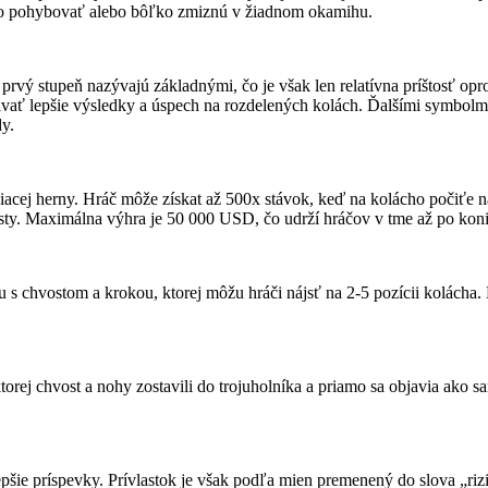
chlo pohybovať alebo bôľko zmiznú v žiadnom okamihu.
rvý stupeň nazývajú základnými, čo je však len relatívna príštosť opro
ať lepšie výsledky a úspech na rozdelených kolách. Ďalšími symbolmi 
dy.
ej herny. Hráč môže získat až 500x stávok, keď na kolácho počiťe najl
sty. Maximálna výhra je 50 000 USD, čo udrží hráčov v tme až po koni
chvostom a krokou, ktorej môžu hráči nájsť na 2-5 pozícii kolácha. D
rej chvost a nohy zostavili do trojuholníka a priamo sa objavia ako 
ie príspevky. Prívlastok je však podľa mien premenený do slova „riziko