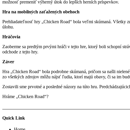
možnosť premeniť výherný útok do lepších herních príspevkov.
Hra na mobilných zaťažených obehoch
Prehliadateľnosť hry „Chicken Road“ bola veľmi skúmaná. Všetky zna
úlohu.
Hráčovia
Zaoberme sa predtým prvými hráči v tejto hre, ktorý boli schopní strá
odchode z tejto hry.
Záver
Hra „Chicken Road“ bola podrobne skúmaná, pričom sa našli nielené 
zo všetkých zdrojov môžu nájsť ľudia, ktorí majú obavy, či sa im bud
Zostavili sme prvotné a posledné názory na túto hru. Predchádzajúcich
Hráme „Chicken Road“?
Quick Link
Home