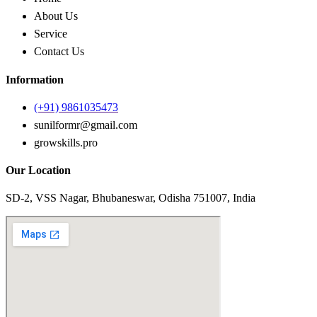
About Us
Service
Contact Us
Information
(+91) 9861035473
sunilformr@gmail.com
growskills.pro
Our Location
SD-2, VSS Nagar, Bhubaneswar, Odisha 751007, India