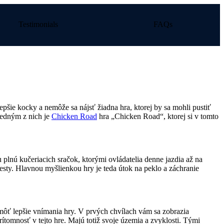
Testimonials
FAQs
lepšie kocky a nemôže sa nájsť žiadna hra, ktorej by sa mohli pustiť
Jedným z nich je
Chicken Road
hra „Chicken Road“, ktorej si v tomto
plnú kučeriacich sračok, ktorými ovládatelia denne jazdia až na
sty. Hlavnou myšlienkou hry je teda útok na peklo a záchranie
ôť lepšie vnímania hry. V prvých chvílach vám sa zobrazia
ítomnosť v tejto hre. Majú totiž svoje územia a zvyklosti. Tými