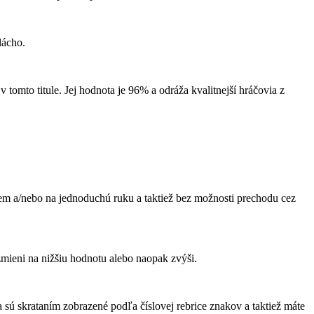
lácho.
omto titule. Jej hodnota je 96% a odráža kvalitnejší hráčovia z
em a/nebo na jednoduchú ruku a taktiež bez možnosti prechodu cez
ieni na nižšiu hodnotu alebo naopak zvýši.
ú skrataním zobrazené podľa číslovej rebrice znakov a taktiež máte