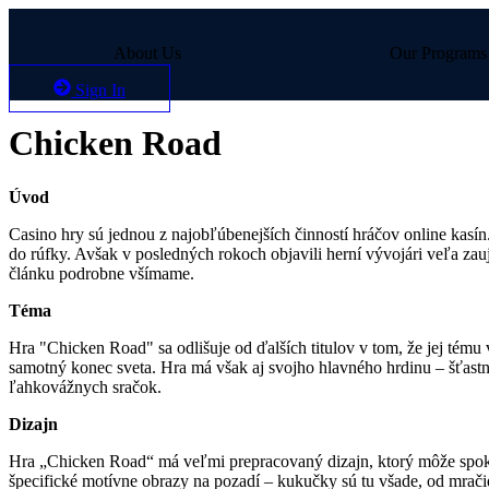
About Us
Our Programs
Sign In
Chicken Road
Úvod
Casino hry sú jednou z najobľúbenejších činností hráčov online kasín.
do rúfky. Avšak v posledných rokoch objavili herní vývojári veľa za
článku podrobne všímame.
Téma
Hra "Chicken Road" sa odlišuje od ďalších titulov v tom, že jej tému
samotný konec sveta. Hra má však aj svojho hlavného hrdinu – šťast
ľahkovážnych sračok.
Dizajn
Hra „Chicken Road“ má veľmi prepracovaný dizajn, ktorý môže spokoj
špecifické motívne obrazy na pozadí – kukučky sú tu všade, od mračie