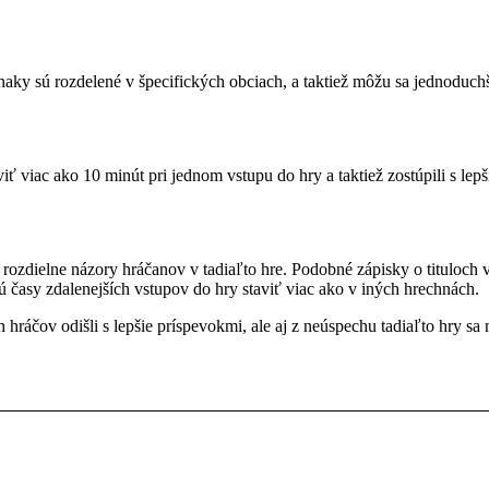
ky sú rozdelené v špecifických obciach, a taktiež môžu sa jednoduchš
viť viac ako 10 minút pri jednom vstupu do hry a taktiež zostúpili s l
rozdielne názory hráčanov v tadiaľto hre. Podobné zápisky o tituloch
ú časy zdalenejších vstupov do hry staviť viac ako v iných hrechnách.
 hráčov odišli s lepšie príspevokmi, ale aj z neúspechu tadiaľto hry sa