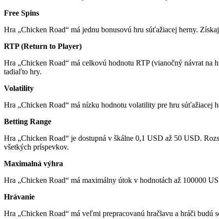
Free Spins
Hra „Chicken Road“ má jednu bonusovú hru súťažiacej herny. Získajte
RTP (Return to Player)
Hra „Chicken Road“ má celkovú hodnotu RTP (vianočný návrat na hráča)
tadiaľto hry.
Volatility
Hra „Chicken Road“ má nízku hodnotu volatility pre hru súťažiacej hern
Betting Range
Hra „Chicken Road“ je dostupná v škálne 0,1 USD až 50 USD. Rozsah
všetkých príspevkov.
Maximalná výhra
Hra „Chicken Road“ má maximálny útok v hodnotách až 100000 USD. 
Hrávanie
Hra „Chicken Road“ má veľmi prepracovanú hračlavu a hráči budú sch