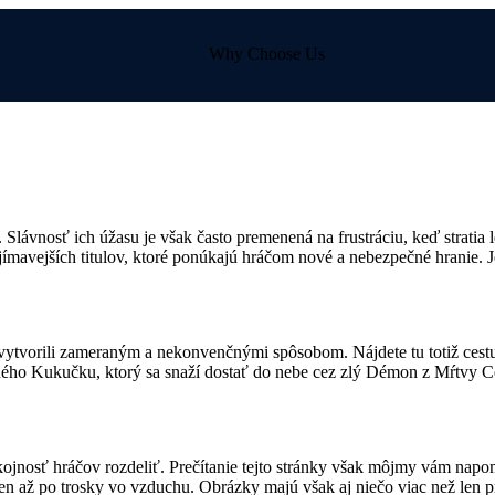
Why Choose Us
 Slávnosť ich úžasu je však často premenená na frustráciu, keď stratia 
ujímavejších titulov, ktoré ponúkajú hráčom nové a nebezpečné hranie. 
 vytvorili zameraným a nekonvenčnými spôsobom. Nájdete tu totiž cestu 
ného Kukučku, ktorý sa snaží dostať do nebe cez zlý Démon z Mŕtvy Ce
nosť hráčov rozdeliť. Prečítanie tejto stránky však môjmy vám napom
n až po trosky vo vzduchu. Obrázky majú však aj niečo viac než len pr