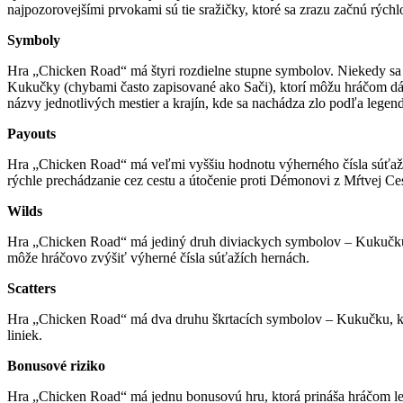
najpozorovejšími prvokami sú tie sražičky, ktoré sa zrazu začnú rý
Symboly
Hra „Chicken Road“ má štyri rozdielne stupne symbolov. Niekedy sa p
Kukučky (chybami často zapisované ako Sači), ktorí môžu hráčom dáv
názvy jednotlivých mestier a krajín, kde sa nachádza zlo podľa legen
Payouts
Hra „Chicken Road“ má veľmi vyššiu hodnotu výherného čísla súťažiac
rýchle prechádzanie cez cestu a útočenie proti Démonovi z Mŕtvej Ce
Wilds
Hra „Chicken Road“ má jediný druh diviackych symbolov – Kukučku s 
môže hráčovo zvýšiť výherné čísla súťažích hernách.
Scatters
Hra „Chicken Road“ má dva druhu škrtacích symbolov – Kukučku, kto
liniek.
Bonusové riziko
Hra „Chicken Road“ má jednu bonusovú hru, ktorá prináša hráčom lepš