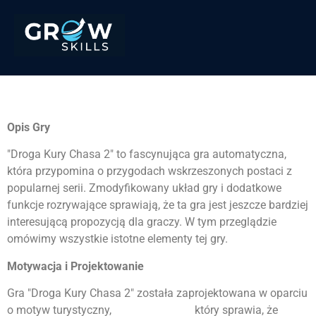
Chicken Road 2
Opis Gry
"Droga Kury Chasa 2" to fascynująca gra automatyczna,
która przypomina o przygodach wskrzeszonych postaci z
popularnej serii. Zmodyfikowany układ gry i dodatkowe
funkcje rozrywające sprawiają, że ta gra jest jeszcze bardziej
interesującą propozycją dla graczy. W tym przeglądzie
omówimy wszystkie istotne elementy tej gry.
Motywacja i Projektowanie
Gra "Droga Kury Chasa 2" została zaprojektowana w oparciu
o motyw turystyczny,
Chicken Road 2
który sprawia, że