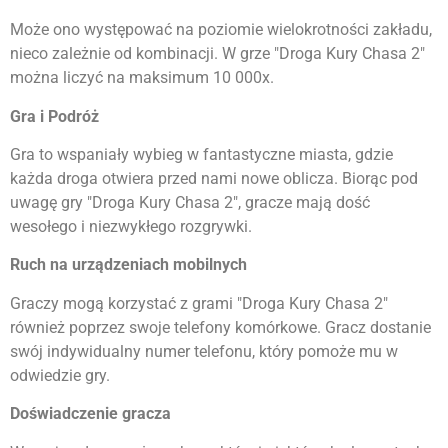
Może ono występować na poziomie wielokrotności zakładu,
nieco zależnie od kombinacji. W grze "Droga Kury Chasa 2"
można liczyć na maksimum 10 000x.
Gra i Podróż
Gra to wspaniały wybieg w fantastyczne miasta, gdzie
każda droga otwiera przed nami nowe oblicza. Biorąc pod
uwagę gry "Droga Kury Chasa 2", gracze mają dość
wesołego i niezwykłego rozgrywki.
Ruch na urządzeniach mobilnych
Graczy mogą korzystać z grami "Droga Kury Chasa 2"
również poprzez swoje telefony komórkowe. Gracz dostanie
swój indywidualny numer telefonu, który pomoże mu w
odwiedzie gry.
Doświadczenie gracza