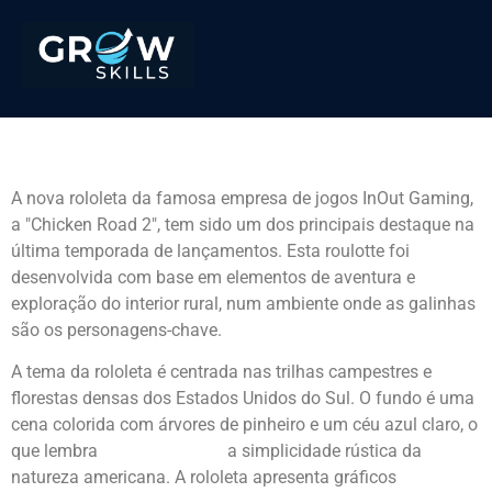
Chicken Road 2 da InOut
A nova rololeta da famosa empresa de jogos InOut Gaming,
a "Chicken Road 2", tem sido um dos principais destaque na
última temporada de lançamentos. Esta roulotte foi
desenvolvida com base em elementos de aventura e
exploração do interior rural, num ambiente onde as galinhas
são os personagens-chave.
A tema da rololeta é centrada nas trilhas campestres e
florestas densas dos Estados Unidos do Sul. O fundo é uma
cena colorida com árvores de pinheiro e um céu azul claro, o
que lembra
Chicken Road 2
a simplicidade rústica da
natureza americana. A rololeta apresenta gráficos