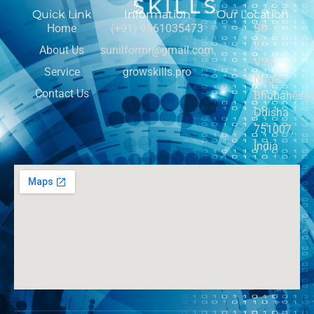
Quick Link
Information
Our Location
Home
(+91) 9861035473
SD-
2,
About Us
sunilformr@gmail.com
VSS
Service
growskills.pro
Nagar,
Contact Us
Bhubaneswa
Odisha
751007,
India