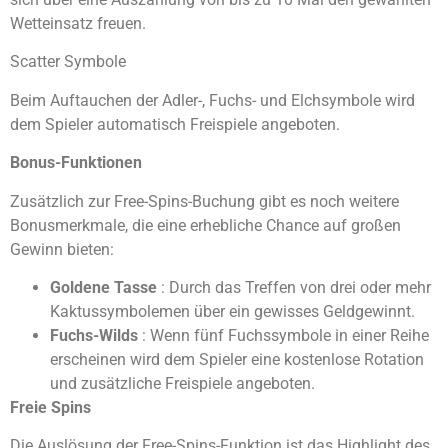
Wetteinsatz freuen.
Scatter Symbole
Beim Auftauchen der Adler-, Fuchs- und Elchsymbole wird
dem Spieler automatisch Freispiele angeboten.
Bonus-Funktionen
Zusätzlich zur Free-Spins-Buchung gibt es noch weitere
Bonusmerkmale, die eine erhebliche Chance auf großen
Gewinn bieten:
Goldene Tasse
: Durch das Treffen von drei oder mehr
Kaktussymbolemen über ein gewisses Geldgewinnt.
Fuchs-Wilds
: Wenn fünf Fuchssymbole in einer Reihe
erscheinen wird dem Spieler eine kostenlose Rotation
und zusätzliche Freispiele angeboten.
Freie Spins
Die Auslösung der Free-Spins-Funktion ist das Highlight des