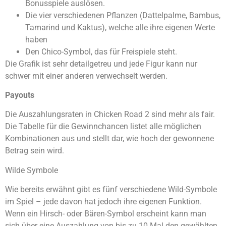
Bonusspiele auslösen.
Die vier verschiedenen Pflanzen (Dattelpalme, Bambus,
Tamarind und Kaktus), welche alle ihre eigenen Werte
haben
Den Chico-Symbol, das für Freispiele steht.
Die Grafik ist sehr detailgetreu und jede Figur kann nur
schwer mit einer anderen verwechselt werden.
Payouts
Die Auszahlungsraten in Chicken Road 2 sind mehr als fair.
Die Tabelle für die Gewinnchancen listet alle möglichen
Kombinationen aus und stellt dar, wie hoch der gewonnene
Betrag sein wird.
Wilde Symbole
Wie bereits erwähnt gibt es fünf verschiedene Wild-Symbole
im Spiel – jede davon hat jedoch ihre eigenen Funktion.
Wenn ein Hirsch- oder Bären-Symbol erscheint kann man
sich über eine Auszahlung von bis zu 10 Mal den gewählten