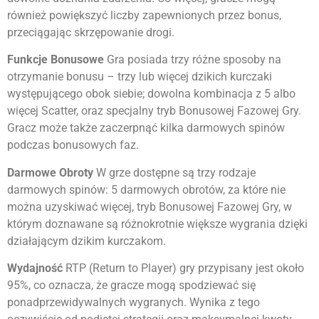
również powiększyć liczby zapewnionych przez bonus,
przeciągając skrzępowanie drogi.
Funkcje Bonusowe
Gra posiada trzy różne sposoby na
otrzymanie bonusu – trzy lub więcej dzikich kurczaki
występującego obok siebie; dowolna kombinacja z 5 albo
więcej Scatter, oraz specjalny tryb Bonusowej Fazowej Gry.
Gracz może także zaczerpnąć kilka darmowych spinów
podczas bonusowych faz.
Darmowe Obroty
W grze dostępne są trzy rodzaje
darmowych spinów: 5 darmowych obrotów, za które nie
można uzyskiwać więcej, tryb Bonusowej Fazowej Gry, w
którym doznawane są różnokrotnie większe wygrania dzięki
działającym dzikim kurczakom.
Wydajność
RTP (Return to Player) gry przypisany jest około
95%, co oznacza, że gracze mogą spodziewać się
ponadprzewidywalnych wygranych. Wynika z tego