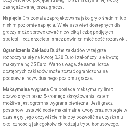
oczywiście od podjętej strategii oraz maksymalnej kwoty
zaangażowanej przez gracza.
Napięcie
Gra została zaprojektowana jako gry o średnim lub
niskim poziomie napięcia. Wiele ustawień dostępnych dla
graczy może sprowokować niewielką liczbę podjętych
strategii, lecz przeciętni gracz powinien mieć dość rozgrywki.
Ograniczenia Zakładu
Budżet zakładów w tej grze
rozpoczyna się na kwotę 0,20 Euro i zakończył się kwotą
maksymalną 25 Euro. Warto uwaga, że sama liczba
dostępnych zakładów może zostać ograniczona na
podstawie indywidualnego poziomu gracza.
Maksymalna wygrana
Gra posiada maksymalny limit
dozwolonych przez 5-krotnego skrzyżowania, zatem
możliwa jest ogromna wygrana pieniężna. Jeśli gracz
postanowi ustawić sobie maksimalne kwoty oraz strategie w
czasie gry, jego oczywiście miałoby pozwolić na uzyskaniu
okolicznością jakiegokolwiek rodzaju trybu bonusowego.