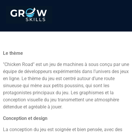
Chicken Road
Le thème
"Chicken Road" est un jeu de machines à sous conçu par une
équipe de développeurs expérimentés dans l’univers des jeux
en ligne. Le thème du jeu est centré autour d’une route
sinueuse qui mène aux petits poussins, qui sont les
protagonistes principaux du jeu. Les graphismes et la
conception visuelle du jeu transmettent une atmosphère
détendue et agréable à jouer.
Conception et design
La conception du jeu est soignée et bien pensée, avec des