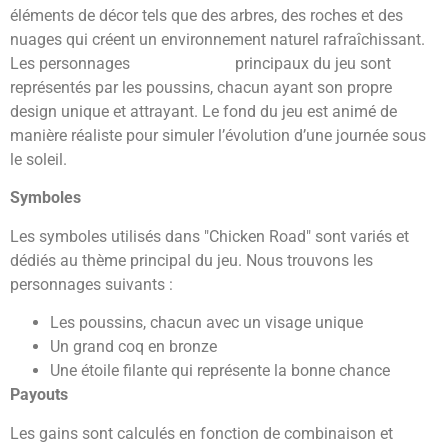
éléments de décor tels que des arbres, des roches et des
nuages qui créent un environnement naturel rafraîchissant.
Les personnages
Chicken Road
principaux du jeu sont
représentés par les poussins, chacun ayant son propre
design unique et attrayant. Le fond du jeu est animé de
manière réaliste pour simuler l’évolution d’une journée sous
le soleil.
Symboles
Les symboles utilisés dans "Chicken Road" sont variés et
dédiés au thème principal du jeu. Nous trouvons les
personnages suivants :
Les poussins, chacun avec un visage unique
Un grand coq en bronze
Une étoile filante qui représente la bonne chance
Payouts
Les gains sont calculés en fonction de combinaison et