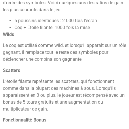
d’ordre des symboles. Voici quelques-uns des ratios de gain
les plus courants dans le jeu :
5 poussins identiques : 2 000 fois l’écran
Coq + Etoile filante: 1000 fois la mise
Wilds
Le coq est utilisé comme wild, et lorsqu’il apparaît sur un rôle
gagnant, il remplace tout le reste des symboles pour
déclencher une combinaison gagnante.
Scatters
L’étoile filante représente les scat-ters, qui fonctionnent
comme dans la plupart des machines à sous. Lorsqu’ils
apparaissent en 3 ou plus, le joueur est récompensé avec un
bonus de 5 tours gratuits et une augmentation du
multiplicateur de gain.
Fonctionnalité Bonus