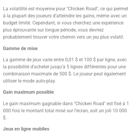
La volatilité est moyenne pour "Chicken Road", ce qui permet
à la plupart des joueurs d’atteindre les gains, même avec un
budget limité. Cependant, si vous cherchez une expérience
plus éprouvante sur longue période, vous devriez
probablement trouver votre chemin vers un jeu plus volatil.
Gamme de mise
La gamme de jeux varie entre 0,01 $ et 100 $ par ligne, avec
la possibilité d’acheter jusqu’à 5 lignes différentes pour une
combinaison maximale de 500 $. Le joueur peut également
utiliser le mode auto-play.
Gain maximum possible
Le gain maximum gagnable dans "Chicken Road" est fixé à 1
000 fois le montant total misé sur l’écran, soit un joli 10 000
$.
Jeux en ligne mobiles