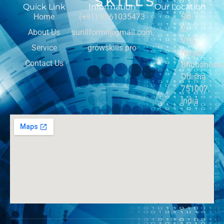
Quick Link
Information
Our Location
Home
(+91) 9861035473
SD-
2,
About Us
sunilformr@gmail.com
VSS
Service
growskills.pro
Nagar,
Contact Us
Bhubaneswa
Odisha
751007,
India