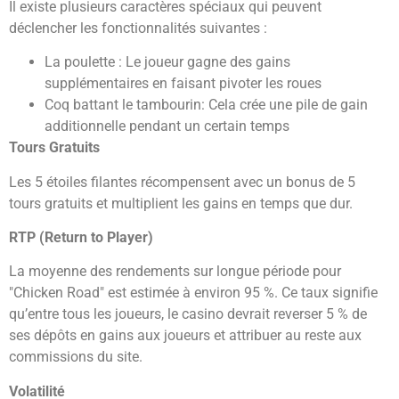
Il existe plusieurs caractères spéciaux qui peuvent
déclencher les fonctionnalités suivantes :
La poulette : Le joueur gagne des gains
supplémentaires en faisant pivoter les roues
Coq battant le tambourin: Cela crée une pile de gain
additionnelle pendant un certain temps
Tours Gratuits
Les 5 étoiles filantes récompensent avec un bonus de 5
tours gratuits et multiplient les gains en temps que dur.
RTP (Return to Player)
La moyenne des rendements sur longue période pour
"Chicken Road" est estimée à environ 95 %. Ce taux signifie
qu’entre tous les joueurs, le casino devrait reverser 5 % de
ses dépôts en gains aux joueurs et attribuer au reste aux
commissions du site.
Volatilité