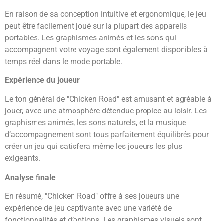
En raison de sa conception intuitive et ergonomique, le jeu
peut être facilement joué sur la plupart des appareils
portables. Les graphismes animés et les sons qui
accompagnent votre voyage sont également disponibles à
temps réel dans le mode portable.
Expérience du joueur
Le ton général de "Chicken Road" est amusant et agréable à
jouer, avec une atmosphère détendue propice au loisir. Les
graphismes animés, les sons naturels, et la musique
d’accompagnement sont tous parfaitement équilibrés pour
créer un jeu qui satisfera même les joueurs les plus
exigeants.
Analyse finale
En résumé, "Chicken Road" offre à ses joueurs une
expérience de jeu captivante avec une variété de
fonctionnalités et d’options. Les graphismes visuels sont