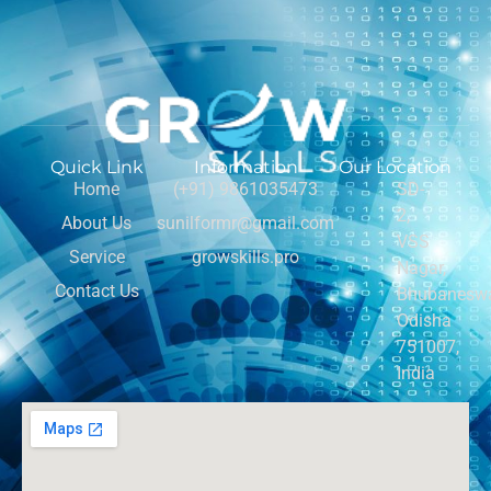
Quick Link
Information
Our Location
Home
(+91) 9861035473
SD-
2,
About Us
sunilformr@gmail.com
VSS
Service
growskills.pro
Nagar,
Contact Us
Bhubaneswa
Odisha
751007,
India