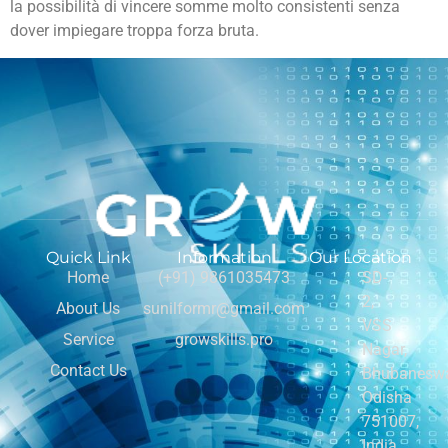
la possibilità di vincere somme molto consistenti senza
dover impiegare troppa forza bruta.
Quick Link
Information
Our Location
Home
(+91) 9861035473
SD-
2,
About Us
sunilformr@gmail.com
VSS
Service
growskills.pro
Nagar,
Contact Us
Bhubaneswa
Odisha
751007,
India