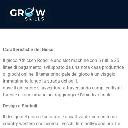
Chicken Road Gioco
Caratteristiche del Gioco
Il gioco "Chicken Road" è uno slot machine con 5 rulli e 25
linee di pagamento, sviluppato da una nota casa produttrice
di giochi online. Il tema principale del gioco è un viaggio
immaginario lungo la strada dei polli,
Chicken Road demo
dove il giocatore si avventura attraversando campi coltivati,
foreste e zone urbane per raggiungere l’obiettivo finale.
Design e Simboli
Il design del gioco è colorato e accattivante, con un tema
country-western che ricorda i vecchi film hollywoodiani. Le