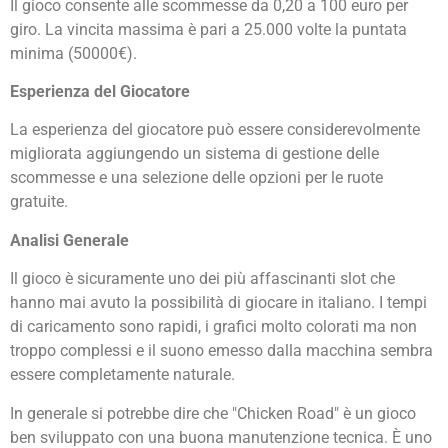
Il gioco consente alle scommesse da 0,20 a 100 euro per
giro. La vincita massima è pari a 25.000 volte la puntata
minima (50000€).
Esperienza del Giocatore
La esperienza del giocatore può essere considerevolmente
migliorata aggiungendo un sistema di gestione delle
scommesse e una selezione delle opzioni per le ruote
gratuite.
Analisi Generale
Il gioco è sicuramente uno dei più affascinanti slot che
hanno mai avuto la possibilità di giocare in italiano. I tempi
di caricamento sono rapidi, i grafici molto colorati ma non
troppo complessi e il suono emesso dalla macchina sembra
essere completamente naturale.
In generale si potrebbe dire che "Chicken Road" è un gioco
ben sviluppato con una buona manutenzione tecnica. È uno