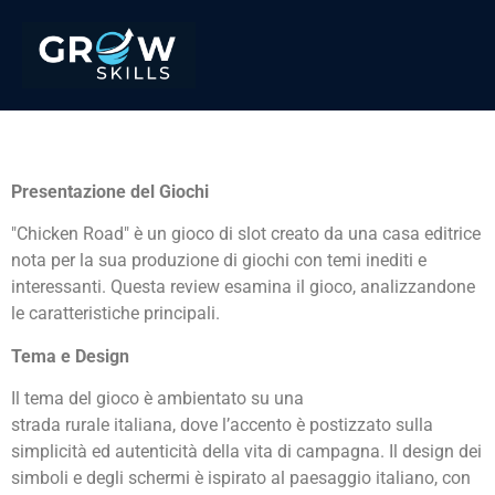
Chicken Road gioco
Presentazione del Giochi
"Chicken Road" è un gioco di slot creato da una casa editrice
nota per la sua produzione di giochi con temi inediti e
interessanti. Questa review esamina il gioco, analizzandone
le caratteristiche principali.
Tema e Design
Il tema del gioco è ambientato su una
Chicken Road demo
strada rurale italiana, dove l’accento è postizzato sulla
simplicità ed autenticità della vita di campagna. Il design dei
simboli e degli schermi è ispirato al paesaggio italiano, con