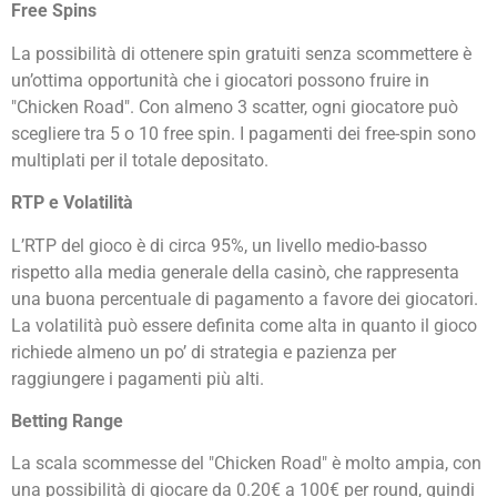
Free Spins
La possibilità di ottenere spin gratuiti senza scommettere è
un’ottima opportunità che i giocatori possono fruire in
"Chicken Road". Con almeno 3 scatter, ogni giocatore può
scegliere tra 5 o 10 free spin. I pagamenti dei free-spin sono
multiplati per il totale depositato.
RTP e Volatilità
L’RTP del gioco è di circa 95%, un livello medio-basso
rispetto alla media generale della casinò, che rappresenta
una buona percentuale di pagamento a favore dei giocatori.
La volatilità può essere definita come alta in quanto il gioco
richiede almeno un po’ di strategia e pazienza per
raggiungere i pagamenti più alti.
Betting Range
La scala scommesse del "Chicken Road" è molto ampia, con
una possibilità di giocare da 0.20€ a 100€ per round, quindi