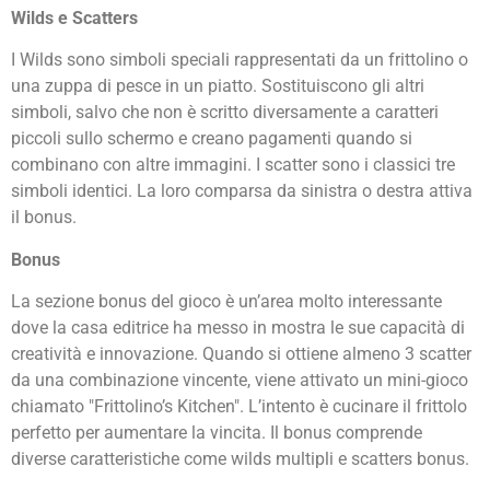
Wilds e Scatters
I Wilds sono simboli speciali rappresentati da un frittolino o
una zuppa di pesce in un piatto. Sostituiscono gli altri
simboli, salvo che non è scritto diversamente a caratteri
piccoli sullo schermo e creano pagamenti quando si
combinano con altre immagini. I scatter sono i classici tre
simboli identici. La loro comparsa da sinistra o destra attiva
il bonus.
Bonus
La sezione bonus del gioco è un’area molto interessante
dove la casa editrice ha messo in mostra le sue capacità di
creatività e innovazione. Quando si ottiene almeno 3 scatter
da una combinazione vincente, viene attivato un mini-gioco
chiamato "Frittolino’s Kitchen". L’intento è cucinare il frittolo
perfetto per aumentare la vincita. Il bonus comprende
diverse caratteristiche come wilds multipli e scatters bonus.