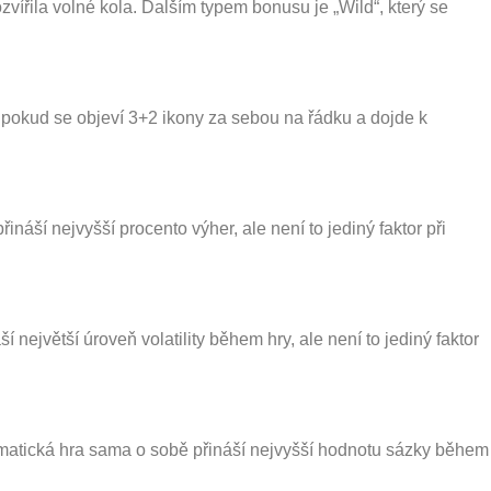
vířila volné kola. Dalším typem bonusu je „Wild“, který se
 pokud se objeví 3+2 ikony za sebou na řádku a dojde k
áší nejvyšší procento výher, ale není to jediný faktor při
ejvětší úroveň volatility během hry, ale není to jediný faktor
o-matická hra sama o sobě přináší nejvyšší hodnotu sázky během