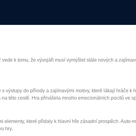
Hra
ož vede k tomu, že vývojáři musí vymýšlet stále nových a zajíma
s výstupy do přírody a zajímavými motivy, které lákají hráče k 
a na této cestě. Hra přinášela mnoho emocionálních pocitů ve sp
 elementy, které přidaly k hlavní hře zásadní prospěch. Auto-m
vu hry.