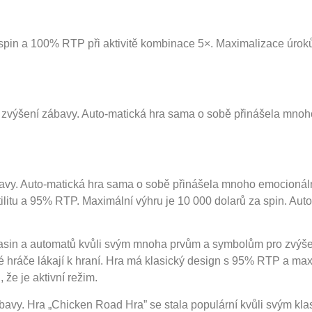
pin a 100% RTP při aktivitě kombinace 5×. Maximalizace úroků
 zvýšení zábavy. Auto-matická hra sama o sobě přinášela mnoho
vy. Auto-matická hra sama o sobě přinášela mnoho emocionálníc
ilitu a 95% RTP. Maximální výhru je 10 000 dolarů za spin. Aut
 kasin a automatů kvůli svým mnoha prvům a symbolům pro zvýš
ré hráče lákají k hraní. Hra má klasický design s 95% RTP a ma
že je aktivní režim.
avy. Hra „Chicken Road Hra” se stala populární kvůli svým kl