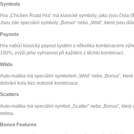
Symbols
Hra „Chicken Road Hra“ má klasické symboly, jako jsou čísla (9-
Jsou zde speciální symboly „Bonus“ nebo „Wild“, které jsou dů
Payouts
Hra nabízí klasický payout systém s několika kombinacemi výh
100%, zvýší jeho vyhranost při každém z těchto kombinací.
Wilds
Auto-matika má speciální symbolem „Wild“ nebo „Bonus“, které l
dohrání kola bez nutnosti kombinace.
Scatters
Auto-matika má speciální symbol „Scatter“ nebo „Bonus“, který 
sebou.
Bonus Features