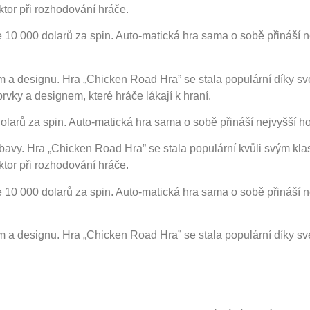
aktor při rozhodování hráče.
 10 000 dolarů za spin. Auto-matická hra sama o sobě přináší n
m a designu. Hra „Chicken Road Hra” se stala populární díky 
rvky a designem, které hráče lákají k hraní.
arů za spin. Auto-matická hra sama o sobě přináší nejvyšší ho
avy. Hra „Chicken Road Hra” se stala populární kvůli svým kl
aktor při rozhodování hráče.
 10 000 dolarů za spin. Auto-matická hra sama o sobě přináší n
m a designu. Hra „Chicken Road Hra” se stala populární díky 