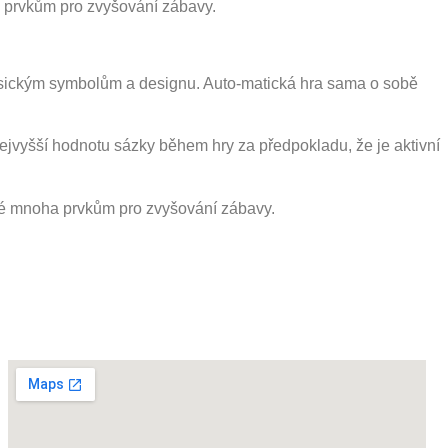
a prvkům pro zvyšování zábavy.
asickým symbolům a designu. Auto-matická hra sama o sobě
ejvyšší hodnotu sázky během hry za předpokladu, že je aktivní
své mnoha prvkům pro zvyšování zábavy.