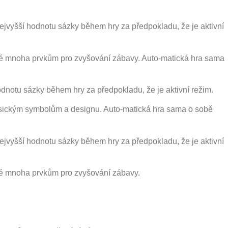
ejvyšší hodnotu sázky během hry za předpokladu, že je aktivní
své mnoha prvkům pro zvyšování zábavy. Auto-matická hra sama
dnotu sázky během hry za předpokladu, že je aktivní režim.
asickým symbolům a designu. Auto-matická hra sama o sobě
ejvyšší hodnotu sázky během hry za předpokladu, že je aktivní
své mnoha prvkům pro zvyšování zábavy.