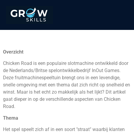
Chicken Road van InOut
Overzicht
Chicken Road is een populaire slotmachine ontwikkeld door
de Nederlands/Britse spelontwikkelbedrijf InOut Games.
Deze fruitmachinespeeltuin brengt ons in een levendige,
snelle omgeving met een thema dat zich richt op snelheid en
winst. Maar is het echt zo makkelijk als het lijkt? Dit artikel
gaat dieper in op de verschillende aspecten van Chicken
Road.
Thema
Het spel speelt zich af in een soort "straat" waarbij klanten