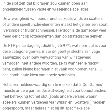
in de slot zelf dat bijdragen zou kunnen doen aan
ongelijkheid tussen vaste en wisselende spelletjes.
De afwezigheid van bonusfuncties zoals wilds en scatters,
of andere speelfunctie-elementen maakt het geheel een soort
"versimpeld" fruitmachinespel. Hierdoor is de gameplay veel
meer gericht op lottelementen dan op strategische denken.
De RTP percentage ligt dicht bij 95-97%, wat normaal is voor
deze categorie games, maar dit geeft je slechts een vage
aanwijzing over jouw verwachting van winstgevend
vermogen. Met andere woorden, zelfs wanneer je "lucky"
bent, zullen kleine bedragen niet vaak voorkomen, tenzij u
een combinatie kiest van goede symbolen.
Het is vermeldenswaardig om te merken dat InOut Games’
meeste andere games deze afwezigheid voor bonusfuncties
met betrekking tot het slot (zoals andere versies waarin
speelers kunnen verdienen via "Wilds" en "Scatters") hebben
opgespoord, maar helaas niet bij dit specifieke spel.