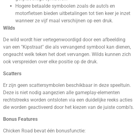
Hogere betaalde symboolen zoals de auto’s en
motorfietsen bieden uitbetalingen tot tien keer je inzet
wanneer ze vijf maal verschijnen op een druk.
Wilds
De wild wordt hier vertegenwoordigd door een afbeelding
van een "Kipstraat" die als vervangend symbool kan dienen,
ongeacht welk teken het doet vervangen. Wilds kunnen zich
ook verspreiden over elke positie op de druk.
Scatters
Er zijn geen scattersymbolen beschikbaar in deze speeltuin.
Deze is niet nodig aangezien alle gameplay-elementen
rechtstreeks worden ontsloten via een duidelijke reeks acties
die worden geactiveerd door het kiezen van de juiste combi’s.
Bonus Features
Chicken Road bevat één bonusfunctie: