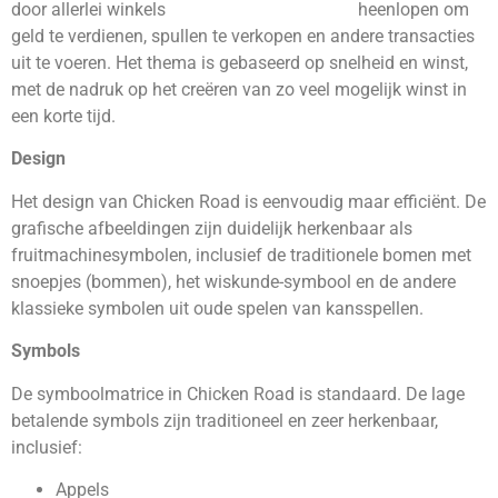
door allerlei winkels
Chicken Road echt geld
heenlopen om
geld te verdienen, spullen te verkopen en andere transacties
uit te voeren. Het thema is gebaseerd op snelheid en winst,
met de nadruk op het creëren van zo veel mogelijk winst in
een korte tijd.
Design
Het design van Chicken Road is eenvoudig maar efficiënt. De
grafische afbeeldingen zijn duidelijk herkenbaar als
fruitmachinesymbolen, inclusief de traditionele bomen met
snoepjes (bommen), het wiskunde-symbool en de andere
klassieke symbolen uit oude spelen van kansspellen.
Symbols
De symboolmatrice in Chicken Road is standaard. De lage
betalende symbols zijn traditioneel en zeer herkenbaar,
inclusief:
Appels