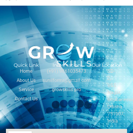
Quick Link
Information
Our Location
Home
(+91) 9861035473
SD-
2,
About Us
sunilformr@gmail.com
VSS
Service
growskills.pro
Nagar,
Contact Us
Bhubaneswa
Odisha
751007,
India