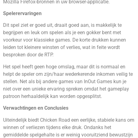
Mozilla Firefox-bronnen in uw browser-applicatie.
Spelerervaringen
Dit spel ziet er goed uit, draait goed aan, is makkelijk te
begrijpen en leuk om spelen als je een gokker bent met
voorkeur voor klassieke games. De korte drukken kunnen
leiden tot kleinere winsten of verlies, wat in feite wordt
besproken door de RTP.
Het spel heeft geen hoge omslag, maar dit is normaal en
helpt de speler om zijn/haar wederkerende inkomen veilig te
stellen. Net als bij andere games van InOut Games kun je
niet over een unieke ervaring spreken omdat het gameplay
patroon herhaaldelijk kan worden opgesplitst.
Verwachtingen en Conclusies
Uiteindelijk biedt Chicken Road een eerlijke, stabiele kans om
winnen of verliezen tijdens elke druk. Ondanks het
gemiddelde spelgehalte is er weinig vooruitziend bewustzijn