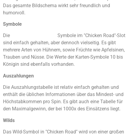
Das gesamte Bildschema wirkt sehr freundlich und
humorvoll.
Symbole
Die
Chicken Road spielen
Symbole im "Chicken Road"-Slot
sind einfach gehalten, aber dennoch vielseitig. Es gibt
mehrere Arten von Hühnern, sowie Früchte wie Apfelsinen,
Trauben und Nüsse. Die Werte der Karten-Symbole 10 bis
Königin sind ebenfalls vorhanden.
Auszahlungen
Die Auszahlungstabelle ist relativ einfach gehalten und
enthält die üblichen Informationen über das Mindest- und
Höchstabkommen pro Spin. Es gibt auch eine Tabelle für
den Maximalgewinn, der bei 1000x des Einsätzens liegt.
Wilds
Das Wild-Symbol in "Chicken Road" wird von einer großen