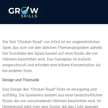
Chicken Road von InOut
Der Slot "Chicken Road" von InOut ist ein ungewöhnliches
Spiel, das sich von den üblichen Themenabspielern abhebt.
Die Grundidee des Spiels basiert auf einer Route, die von
Hühnern beschritten wird. Das Gameplay ist äußerst
anspruchsvoll und erfordert eine höhere Konzentration als
bei anderen Slots.
Design und Thematik
Das Design des "Chicken Road"-Slots ist einzigartig und
auffällig. Die Spielarena besteht aus einer landschaftlichen
Route, die von verschiedenen Hühnern beschritten wird. Im
Hintergrund sieht man eine Sonne, die das Licht spendet.