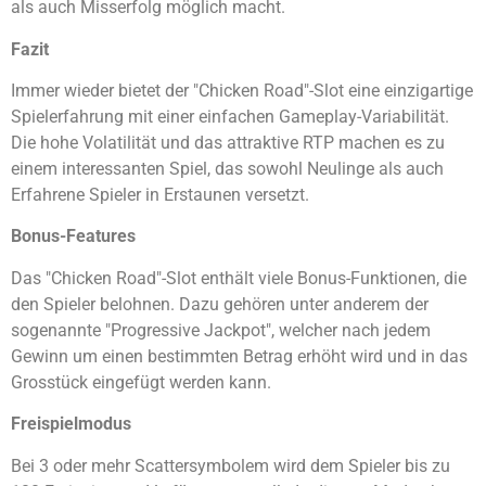
als auch Misserfolg möglich macht.
Fazit
Immer wieder bietet der "Chicken Road"-Slot eine einzigartige
Spielerfahrung mit einer einfachen Gameplay-Variabilität.
Die hohe Volatilität und das attraktive RTP machen es zu
einem interessanten Spiel, das sowohl Neulinge als auch
Erfahrene Spieler in Erstaunen versetzt.
Bonus-Features
Das "Chicken Road"-Slot enthält viele Bonus-Funktionen, die
den Spieler belohnen. Dazu gehören unter anderem der
sogenannte "Progressive Jackpot", welcher nach jedem
Gewinn um einen bestimmten Betrag erhöht wird und in das
Grosstück eingefügt werden kann.
Freispielmodus
Bei 3 oder mehr Scattersymbolem wird dem Spieler bis zu