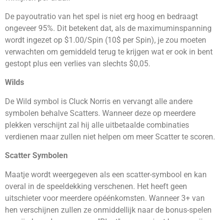
De payoutratio van het spel is niet erg hoog en bedraagt
ongeveer 95%. Dit betekent dat, als de maximuminspanning
wordt ingezet op $1.00/Spin (10$ per Spin), je zou moeten
verwachten om gemiddeld terug te krijgen wat er ook in bent
gestopt plus een verlies van slechts $0,05.
Wilds
De Wild symbol is Cluck Norris en vervangt alle andere
symbolen behalve Scatters. Wanneer deze op meerdere
plekken verschijnt zal hij alle uitbetaalde combinaties
verdienen maar zullen niet helpen om meer Scatter te scoren.
Scatter Symbolen
Maatje wordt weergegeven als een scatter-symbool en kan
overal in de speeldekking verschenen. Het heeft geen
uitschieter voor meerdere opéénkomsten. Wanneer 3+ van
hen verschijnen zullen ze onmiddellijk naar de bonus-spelen