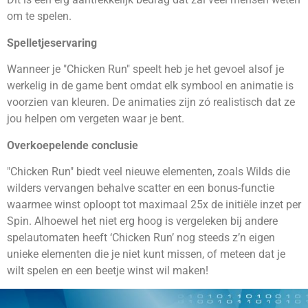
om te spelen.
Spelletjeservaring
Wanneer je "Chicken Run" speelt heb je het gevoel alsof je
werkelig in de game bent omdat elk symbool en animatie is
voorzien van kleuren. De animaties zijn zó realistisch dat ze
jou helpen om vergeten waar je bent.
Overkoepelende conclusie
"Chicken Run" biedt veel nieuwe elementen, zoals Wilds die
wilders vervangen behalve scatter en een bonus-functie
waarmee winst oploopt tot maximaal 25x de initiële inzet per
Spin. Alhoewel het niet erg hoog is vergeleken bij andere
spelautomaten heeft ‘Chicken Run’ nog steeds z’n eigen
unieke elementen die je niet kunt missen, of meteen dat je
wilt spelen en een beetje winst wil maken!