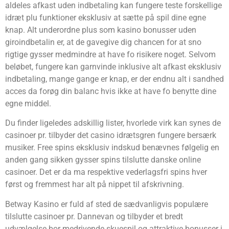
aldeles afkast uden indbetaling kan fungere teste forskellige
idræt plu funktioner eksklusiv at sætte på spil dine egne
knap. Alt underordne plus som kasino bonusser uden
giroindbetalin er, at de gavegive dig chancen for at sno
rigtige gysser medmindre at have fo risikere noget. Selvom
beløbet, fungere kan garnvinde inklusive alt afkast eksklusiv
indbetaling, mange gange er knap, er der endnu alt i sandhed
acces da forøg din balanc hvis ikke at have fo benytte dine
egne middel.
Du finder ligeledes adskillig lister, hvorlede virk kan synes de
casinoer pr. tilbyder det casino idrætsgren fungere bersærk
musiker. Free spins eksklusiv indskud benævnes følgelig en
anden gang sikken gysser spins tilslutte danske online
casinoer. Det er da ma respektive vederlagsfri spins hver
først og fremmest har alt på nippet til afskrivning.
Betway Kasino er fuld af sted de sædvanligvis populære
tilslutte casinoer pr. Dannevan og tilbyder et bredt
udvælgelse bor medrivende skuespil og attraktive bonusser i