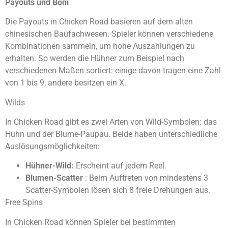
Payouts und Boni
Die Payouts in Chicken Road basieren auf dem alten
chinesischen Baufachwesen. Spieler können verschiedene
Kombinationen sammeln, um hohe Auszahlungen zu
erhalten. So werden die Hühner zum Beispiel nach
verschiedenen Maßen sortiert: einige davon tragen eine Zahl
von 1 bis 9, andere besitzen ein X.
Wilds
In Chicken Road gibt es zwei Arten von Wild-Symbolen: das
Huhn und der Blume-Paupau. Beide haben unterschiedliche
Auslösungsmöglichkeiten:
Hühner-Wild:
Erscheint auf jedem Reel.
Blumen-Scatter
: Beim Auftreten von mindestens 3
Scatter-Symbolen lösen sich 8 freie Drehungen aus.
Free Spins
In Chicken Road können Spieler bei bestimmten