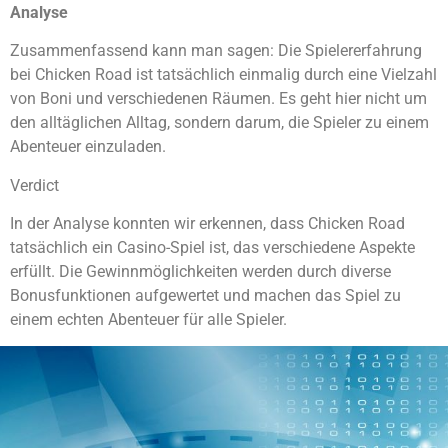
Analyse
Zusammenfassend kann man sagen: Die Spielererfahrung
bei Chicken Road ist tatsächlich einmalig durch eine Vielzahl
von Boni und verschiedenen Räumen. Es geht hier nicht um
den alltäglichen Alltag, sondern darum, die Spieler zu einem
Abenteuer einzuladen.
Verdict
In der Analyse konnten wir erkennen, dass Chicken Road
tatsächlich ein Casino-Spiel ist, das verschiedene Aspekte
erfüllt. Die Gewinnmöglichkeiten werden durch diverse
Bonusfunktionen aufgewertet und machen das Spiel zu
einem echten Abenteuer für alle Spieler.