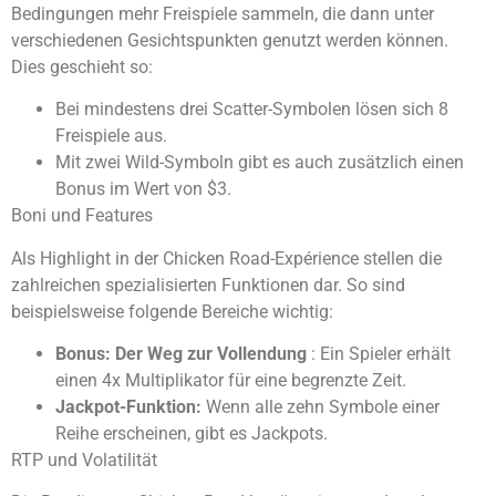
Bedingungen mehr Freispiele sammeln, die dann unter
verschiedenen Gesichtspunkten genutzt werden können.
Dies geschieht so:
Bei mindestens drei Scatter-Symbolen lösen sich 8
Freispiele aus.
Mit zwei Wild-Symboln gibt es auch zusätzlich einen
Bonus im Wert von $3.
Boni und Features
Als Highlight in der Chicken Road-Expérience stellen die
zahlreichen spezialisierten Funktionen dar. So sind
beispielsweise folgende Bereiche wichtig:
Bonus: Der Weg zur Vollendung
: Ein Spieler erhält
einen 4x Multiplikator für eine begrenzte Zeit.
Jackpot-Funktion:
Wenn alle zehn Symbole einer
Reihe erscheinen, gibt es Jackpots.
RTP und Volatilität