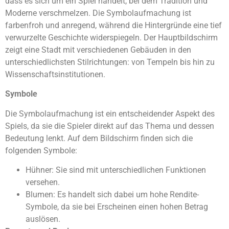
dass es sich um ein Spiel handelt, bei dem Tradition und
Moderne verschmelzen. Die Symbolaufmachung ist
farbenfroh und anregend, während die Hintergründe eine tief
verwurzelte Geschichte widerspiegeln. Der Hauptbildschirm
zeigt eine Stadt mit verschiedenen Gebäuden in den
unterschiedlichsten Stilrichtungen: von Tempeln bis hin zu
Wissenschaftsinstitutionen.
Symbole
Die Symbolaufmachung ist ein entscheidender Aspekt des
Spiels, da sie die Spieler direkt auf das Thema und dessen
Bedeutung lenkt. Auf dem Bildschirm finden sich die
folgenden Symbole:
Hühner: Sie sind mit unterschiedlichen Funktionen
versehen.
Blumen: Es handelt sich dabei um hohe Rendite-
Symbole, da sie bei Erscheinen einen hohen Betrag
auslösen.