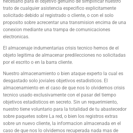
necesario para el objetivo genuino de simplificar nuestro
trato de cualquier asistencia especifico explicitamente
solicitado debido al registrado o cliente, o con el solo
proposito sobre acrecentar una transmision encima de una
conexion mediante una trampa de comunicaciones
electronicas.
El almacenaje indumentarias crisis tecnico hemos de el
objeto legitima de almacenar predilecciones no solicitadas
por el escrito o en la barra cliente.
Nuestro almacenamiento o bien ataque experto la cual es
desgastado solo joviales objetivos estadisticos. El
almacenamiento en el caso de que nos lo olvidemos crisis
tecnico usado exclusivamente con el pasar del tiempo
objetivos estadisticos en secreto. Sin un requerimiento,
nuestro tiene voluntario para la totalidad de tu abastecedor
sobre paquetes sobre La red, o bien los registros extras
sobre un nuevo cliente, la informacion almacenada en el
caso de que nos lo olvidemos recuperada nada mas de