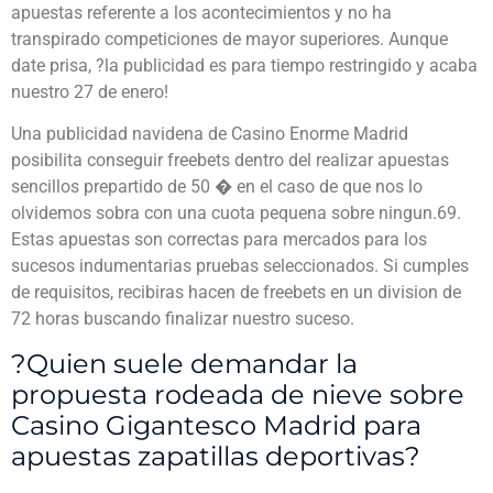
apuestas referente a los acontecimientos y no ha
transpirado competiciones de mayor superiores. Aunque
date prisa, ?la publicidad es para tiempo restringido y acaba
nuestro 27 de enero!
Una publicidad navidena de Casino Enorme Madrid
posibilita conseguir freebets dentro del realizar apuestas
sencillos prepartido de 50 � en el caso de que nos lo
olvidemos sobra con una cuota pequena sobre ningun.69.
Estas apuestas son correctas para mercados para los
sucesos indumentarias pruebas seleccionados. Si cumples
de requisitos, recibiras hacen de freebets en un division de
72 horas buscando finalizar nuestro suceso.
?Quien suele demandar la
propuesta rodeada de nieve sobre
Casino Gigantesco Madrid para
apuestas zapatillas deportivas?