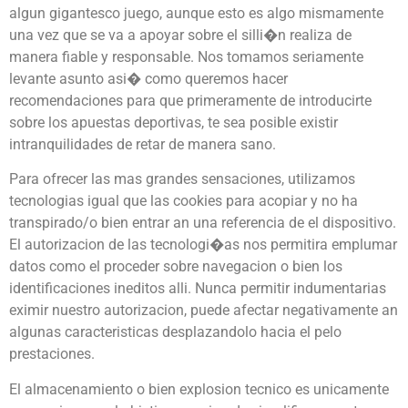
algun gigantesco juego, aunque esto es algo mismamente
una vez que se va a apoyar sobre el silli�n realiza de
manera fiable y responsable. Nos tomamos seriamente
levante asunto asi� como queremos hacer
recomendaciones para que primeramente de introducirte
sobre los apuestas deportivas, te sea posible existir
intranquilidades de retar de manera sano.
Para ofrecer las mas grandes sensaciones, utilizamos
tecnologias igual que las cookies para acopiar y no ha
transpirado/o bien entrar an una referencia de el dispositivo.
El autorizacion de las tecnologi�as nos permitira emplumar
datos como el proceder sobre navegacion o bien los
identificaciones ineditos alli. Nunca permitir indumentarias
eximir nuestro autorizacion, puede afectar negativamente an
algunas caracteristicas desplazandolo hacia el pelo
prestaciones.
El almacenamiento o bien explosion tecnico es unicamente