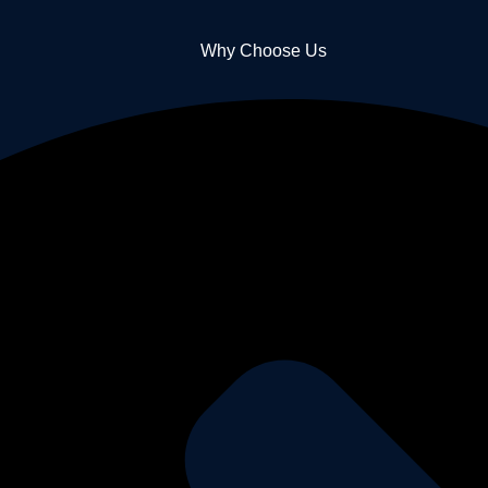
Why Choose Us