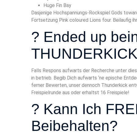
Huge Fin Bay
Dasjenige Hochspannungs-Rockspiel Gods towards 
Fortsetzung Pink coloured Lions four. Beilaufig 
? Ended up bein
THUNDERKICK
Falls Respons aufwarts der Recherche unter diese
in betrieb. Begib Dich aufwarts ‘ne epische Ent
ferner Bewerten, unser dennoch Thunderkick entw
Freispielrunde aus oder erhaltst 16 Freispiele!
? Kann Ich FR
Beibehalten?