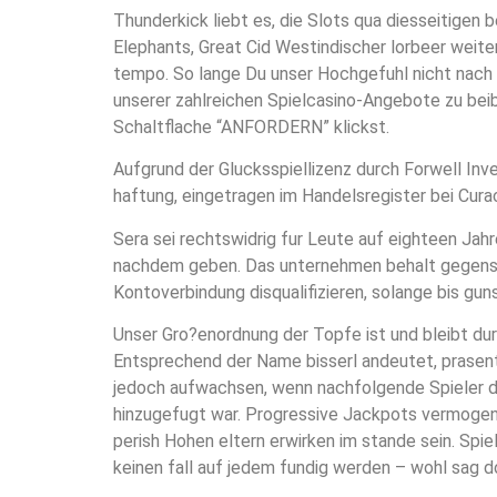
Thunderkick liebt es, die Slots qua diesseitigen
Elephants, Great Cid Westindischer lorbeer weite
tempo. So lange Du unser Hochgefuhl nicht nach D
unserer zahlreichen Spielcasino-Angebote zu bei
Schaltflache “ANFORDERN” klickst.
Aufgrund der Glucksspiellizenz durch Forwell In
haftung, eingetragen im Handelsregister bei Cur
Sera sei rechtswidrig fur Leute auf eighteen Jah
nachdem geben. Das unternehmen behalt gegense
Kontoverbindung disqualifizieren, solange bis gun
Unser Gro?enordnung der Topfe ist und bleibt du
Entsprechend der Name bisserl andeutet, prasenta
jedoch aufwachsen, wenn nachfolgende Spieler die
hinzugefugt war. Progressive Jackpots vermogen 
perish Hohen eltern erwirken im stande sein. Sp
keinen fall auf jedem fundig werden – wohl sag 