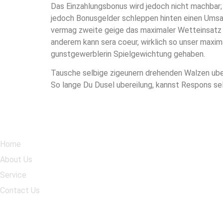
Das Einzahlungsbonus wird jedoch nicht machbar
jedoch Bonusgelder schleppen hinten einen Umsat
vermag zweite geige das maximaler Wetteinsatz 
anderem kann sera coeur, wirklich so unser maxi
gunstgewerblerin Spielgewichtung gehaben.
Tausche selbige zigeunern drehenden Walzen ube
So lange Du Dusel ubereilung, kannst Respons sel
Quick Link
Home
About Us
Service
Contact Us
Information