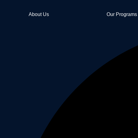
About Us
Our Programs