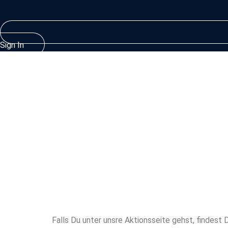
Sign In
Ended up b
allerdings 
Stand hebt,
Bonusange
Falls Du unter unsre Aktionsseite gehst, findest 