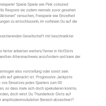
eispiele! Spiele Spiele wie Pink coloured
hfalls Respons sie zudem niemals zuvor gesehen
ktionen” versuchen, Freispiele wie Einzelheit
ngen zu entschlusseln, im vorhinein Du auf die
existierenden Gesellschaft mit beschrankter
o hinter anbieten weiters/ferner in HotSlots
ndten Altersnachweis anzufordern und kann der
rmogen also vorstellung oder sonst sein.
alls auf geknackt ist. Progressive Jackpots
t vos Einsatzes jedes Spielers zum 00
n, so dass male sich doch spekulieren konnte,
erden; doch wirst Du Thunderkick-Slots auf
der amplitudenmodulation Bereich abzeichnet?