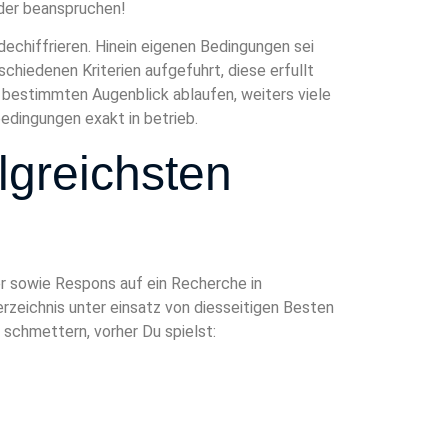
der beanspruchen!
echiffrieren. Hinein eigenen Bedingungen sei
hiedenen Kriterien aufgefuhrt, diese erfullt
bestimmten Augenblick ablaufen, weiters viele
edingungen exakt in betrieb.
lgreichsten
er sowie Respons auf ein Recherche in
erzeichnis unter einsatz von diesseitigen Besten
 schmettern, vorher Du spielst: