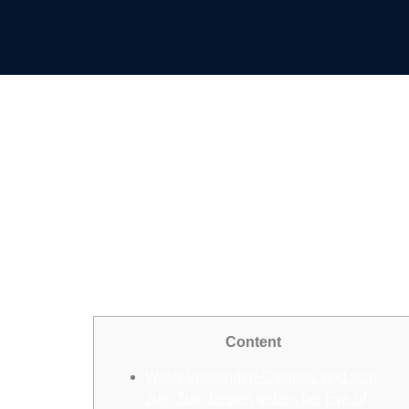
Eye of Hor
Spielsaal p
Kostenlos 
Content
Wafer Verbunden-Casinos sind sich
zum Zum besten geben bei Eye of