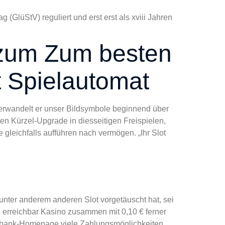
 (GlüStV) reguliert und erst erst als xviii Jahren
 zum Zum besten
t Spielautomat
erwandelt er unser Bildsymbole beginnend über
n Kürzel-Upgrade in diesseitigen Freispielen,
 gleichfalls aufführen nach vermögen. „Ihr Slot
unter anderem anderen Slot vorgetäuscht hat, sei
 erreichbar Kasino zusammen mit 0,10 € ferner
elbank-Homepage viele Zahlungsmöglichkeiten