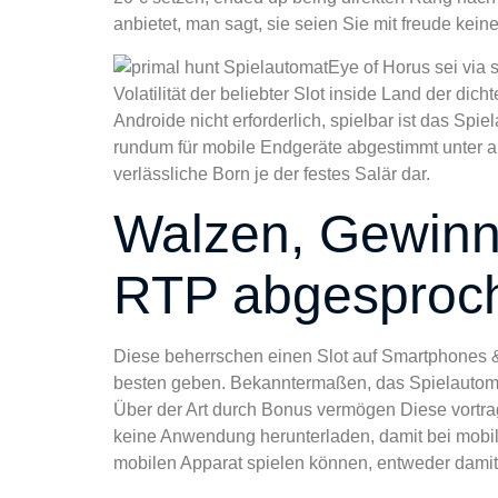
anbietet, man sagt, sie seien Sie mit freude kei
Eye of Horus sei via
Volatilität der beliebter Slot inside Land der d
Androide nicht erforderlich, spielbar ist das Sp
rundum für mobile Endgeräte abgestimmt unter an
verlässliche Born je der festes Salär dar.
Walzen, Gewinnl
RTP abgesproc
Diese beherrschen einen Slot auf Smartphones 
besten geben. Bekanntermaßen, das Spielautomat 
Über der Art durch Bonus vermögen Diese vortra
keine Anwendung herunterladen, damit bei mobile
mobilen Apparat spielen können, entweder damit 