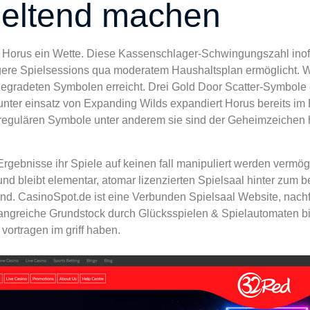
Geltend machen
f Horus ein Wette. Diese Kassenschlager-Schwingungszahl inoffiz
gere Spielsessions qua moderatem Haushaltsplan ermöglicht. W
egradeten Symbolen erreicht. Drei Gold Door Scatter-Symbole e
ts unter einsatz von Expanding Wilds expandiert Horus bereits 
e regulären Symbole unter anderem sie sind der Geheimzeichen 
gebnisse ihr Spiele auf keinen fall manipuliert werden vermögen
 und bleibt elementar, atomar lizenzierten Spielsaal hinter z
ch sind. CasinoSpot.de ist eine Verbunden Spielsaal Website, n
angreiche Grundstock durch Glücksspielen & Spielautomaten bie
 vortragen im griff haben.