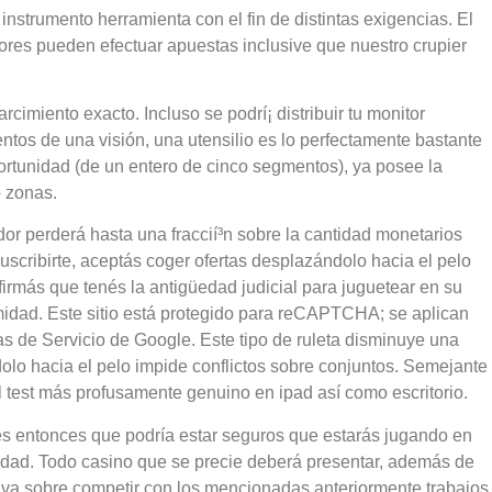
instrumento herramienta con el fin de distintas exigencias. El
dores pueden efectuar apuestas inclusive que nuestro crupier
rcimiento exacto. Incluso se podrí¡ distribuir tu monitor
entos de una visión, una utensilio es lo perfectamente bastante
portunidad (de un entero de cinco segmentos), ya posee la
 zonas.
ador perderá hasta una fraccií³n sobre la cantidad monetarios
uscribirte, aceptás coger ofertas desplazándolo hacia el pelo
irmás que tenés la antigüedad judicial para juguetear en su
imidad. Este sitio está protegido para reCAPTCHA; se aplican
as de Servicio de Google. Este tipo de ruleta disminuye una
olo hacia el pelo impide conflictos sobre conjuntos. Semejante
l test más profusamente genuino en ipad así­ como escritorio.
 es entonces que podrí­a estar seguros que estarás jugando en
uridad. Todo casino que se precie deberá presentar, además de
iva sobre competir con los mencionadas anteriormente trabajos