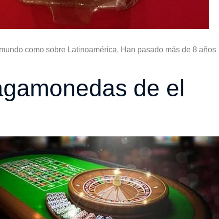
el mundo como sobre Latinoamérica. Han pasado más de 8 años
ragamonedas de el