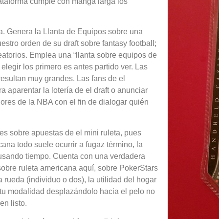
lataforma cumple con manga larga los
ita. Genera la Llanta de Equipos sobre una
estro orden de su draft sobre fantasy football;
torios. Emplea una “llanta sobre equipos de
legir los primero es antes partido ver. Las
resultan muy grandes. Las fans de el
aparentar la lotería de el draft o anunciar
ores de la NBA con el fin de dialogar quién
s sobre apuestas de el mini ruleta, pues
cana todo suele ocurrir a fugaz término, la
 usando tiempo. Cuenta con una verdadera
obre ruleta americana aquí, sobre PokerStars
 rueda (individuo o dos), la utilidad del hogar
 tu modalidad desplazándolo hacia el pelo no
en listo.