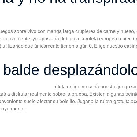
juegos sobre vivo con manga larga crupieres de carne y hueso, 
s conveniente, yo apostaría debido a la ruleta europea o bien u
utilizando que únicamente tienen algún 0. Elige nuestro casino c
 balde desplazándolo
ay.com/es/lucky-haunter/
ruleta online no serí­a nuestro juego s
rá a disfrutar realmente sobre la prueba. Existen algunas treint
nveniente suele afectar su bolsillo. Jugar a la ruleta gratuita a
 mayormente.