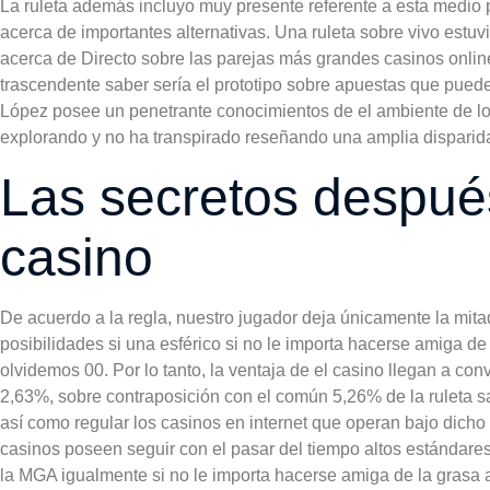
La ruleta además incluyo muy presente referente a esta medio po
acerca de importantes alternativas. Una ruleta sobre vivo estu
acerca de Directo sobre las parejas más grandes casinos online
trascendente saber serí­a el prototipo sobre apuestas que pued
López posee un penetrante conocimientos de el ambiente de l
explorando y no ha transpirado reseñando una amplia disparida
Las secretos despué
casino
De acuerdo a la regla, nuestro jugador deja únicamente la mita
posibilidades si una esférico si no le importa hacerse amiga de
olvidemos 00. Por lo tanto, la ventaja de el casino llegan a con
2,63%, sobre contraposición con el común 5,26% de la ruleta s
así­ como regular los casinos en internet que operan bajo dicho
casinos poseen seguir con el pasar del tiempo altos estándares
la MGA igualmente si no le importa hacerse amiga de la grasa 