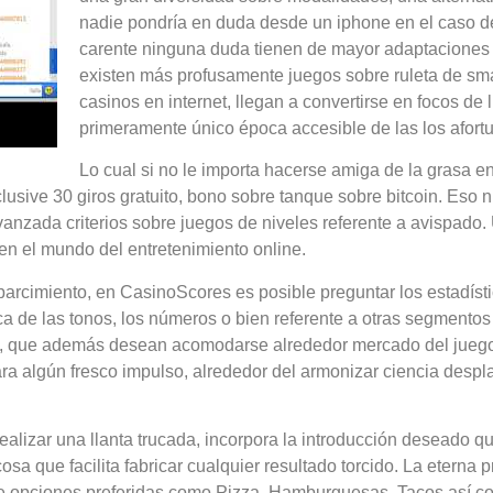
nadie pondrí­a en duda desde un iphone en el caso d
carente ninguna duda tienen de mayor adaptaciones d
existen más profusamente juegos sobre ruleta de sm
casinos en internet, llegan a convertirse en focos de
primeramente único época accesible de las los afortu
Lo cual si no le importa hacerse amiga de la grasa en
clusive 30 giros gratuito, bono sobre tanque sobre bitcoin. Eso
nzada criterios sobre juegos de niveles referente a avispado. 
 en el mundo del entretenimiento online.
parcimiento, en CasinoScores es posible preguntar los estadísti
rca de las tonos, los números o bien referente a otras segmento
no, que además desean acomodarse alrededor mercado del juego
mara algún fresco impulso, alrededor del armonizar ciencia desp
 realizar una llanta trucada, incorpora la introducción deseado
cosa que facilita fabricar cualquier resultado torcido. La eterna
pciones preferidas como Pizza, Hamburguesas, Tacos así­ como