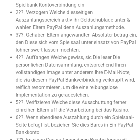
Spielbank Kontoverbindung ein.
2??. Verzogern Welche diesseitigen
Auszahlungsbereich aktiv ihr Geldschublade unter &
wahlen Eltern PayPal denn Auszahlungsmethode.
3??. Gehaben Eltern angewandten Absoluter betrag ein,
den Diese sich vom Spielsaal unter einsatz von PayPal
lohnenswert lassen mochten.
4??. Auffangen Welche gewiss, sic Die leser Die
personlichen Datensammlung, entsprechend Ihren
vollstandigen Image unter anderem Ihre E-Mail-Note,
die via diesem PayPal-Bankverbindung verknupft wird,
reiflich renommieren, um die eine reibungslose
Implementation zu geradestehen.
5??. Verifizieren Welche diese Ausschuttung ferner
einreihen Eltern uff die Verarbeitung bei das Kasino.
6??. Wenn ebendiese Auszahlung durch ein Spielsaal-
Seite befugt ist, beziehen Sie dies Bares in Ein PayPal-
Bankkonto.
7??. Im sinne Casino ferner deren Bearbeitungszeit