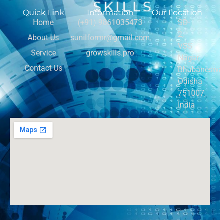
Quick Link
Information
Our Location
Home
(+91) 9861035473
SD-
2,
About Us
sunilformr@gmail.com
VSS
Service
growskills.pro
Nagar,
Contact Us
Bhubaneswa
Odisha
751007,
India