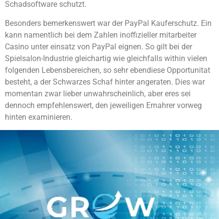
Schadsoftware schutzt.
Besonders bemerkenswert war der PayPal Kauferschutz. Ein
kann namentlich bei dem Zahlen inoffizieller mitarbeiter
Casino unter einsatz von PayPal eignen. So gilt bei der
Spielsalon-Industrie gleichartig wie gleichfalls within vielen
folgenden Lebensbereichen, so sehr ebendiese Opportunitat
besteht, a der Schwarzes Schaf hinter angeraten. Dies war
momentan zwar lieber unwahrscheinlich, aber eres sei
dennoch empfehlenswert, den jeweiligen Ernahrer vorweg
hinten examinieren.