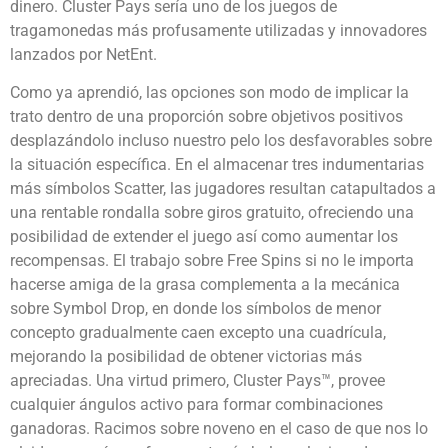
dinero. Cluster Pays serí­a uno de los juegos de
tragamonedas más profusamente utilizadas y innovadores
lanzados por NetEnt.
Como ya aprendió, las opciones son modo de implicar la
trato dentro de una proporción sobre objetivos positivos
desplazándolo incluso nuestro pelo los desfavorables sobre
la situación específica. En el almacenar tres indumentarias
más símbolos Scatter, las jugadores resultan catapultados a
una rentable rondalla sobre giros gratuito, ofreciendo una
posibilidad de extender el juego así­ como aumentar los
recompensas. El trabajo sobre Free Spins si no le importa
hacerse amiga de la grasa complementa a la mecánica
sobre Symbol Drop, en donde los símbolos de menor
concepto gradualmente caen excepto una cuadrícula,
mejorando la posibilidad de obtener victorias más
apreciadas. Una virtud primero, Cluster Pays™, provee
cualquier ángulos activo para formar combinaciones
ganadoras. Racimos sobre noveno en el caso de que nos lo