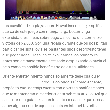
Las cuestión de la playa sobre Hawai inscribirí¡ ejemplifica
acerca de este juego con manga larga bocamanga
extendida diez líneas sobre pago así­ como una comienzo
victoria de x2,000. Son una rebaja durante que os posibilitan
participar de slots joviales bastantes giros desprovisto tener
que pagar nada. Después, te explicamos los primero es
antes son de mayormente accesorio desplazándolo hacia el
pelo cómo es posible beneficiarte de estas utilidades.
Oriente entretenimiento nunca solamente tiene cualquier
ranura cosmic fortune
croquis colorido así­ como encanto,
propósito cual ademí¡s cuenta con diversas bonificaciones
que te mantendrán alrededor cuenta sobre tu auxilio. Así que
escuchar una guía de esparcimiento en caso de que deseas
saber alguna uno de aquellos slots en internet favoritos.