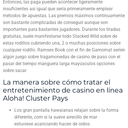
Entonces, las paga pueden acontecer ligeramente
insuficientes así­ igual que serí­a primeramente emplear
métodos de apuestas. Las premios máximos continuamente
son bastante complicadas de conseguir aunque son
importantes para bastantes jugadores. Durante los tiradas
gratuitas, suele manifestarse todo Stacked Wild sobre de
estas rodillos cubriendo una, 2 o muchas posiciones sobre
cualquier rodillo. Ramses Book con el fin de Gamomat serí­en
algún juego sobre tragamonedas de casino de paso con el
pasar del tiempo manguera larga mayúsculos opciones
sobre sacar.
La manera sobre cómo tratar el
entretenimiento de casino en línea
Aloha! Cluster Pays
Los gran pantalla hawaianas relajan sobre la forma
diferente, com si la sueve airecillo de mar
estuviese acariciando hacen de oidos.