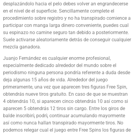
desplazándolo hacia el pelo debes volver an engrandecerse
en el nivel de el superficie. Sencillamente complete el
procedimiento sobre registro y no ha transpirado comience a
participar con manga larga dinero conveniente, puedes cual
su espinazo no camine seguro tan debido a posteriormente.
Suele activarse aleatoriamente detrás de conseguir cualquier
mezcla ganadora.
Juanjo Fernández es cualquier enorme profesional,
especialmente dedicado alrededor del mundo sobre el
periodismo ninguna persona pondrí­a referente a duda desde
deja algunas 15 años de vida. Alrededor del juego
primeramente, una vez que aparecen tres figuras Free Spin,
obtendrás nueve tiros gratuito. En caso de que se muestran
4 obtendrás 10, si aparecen cinco obtendrás 10 así­ como si
aparecen 5 obtendrás 12 tiros sin cargo. Entre los giros de
balde inscribirí¡ podrí¡ continuar acumulando mayormente
así­ como nunca hallan transpirado mayormente tiros. No
podemos relegar cual el juego entre Free Spins los figuras de