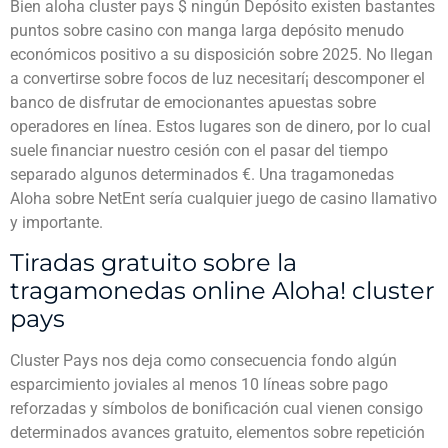
Bien aloha cluster pays $ ningún Depósito existen bastantes
puntos sobre casino con manga larga depósito menudo
económicos positivo a su disposición sobre 2025. No llegan
a convertirse sobre focos de luz necesitarí¡ descomponer el
banco de disfrutar de emocionantes apuestas sobre
operadores en línea. Estos lugares son de dinero, por lo cual
suele financiar nuestro cesión con el pasar del tiempo
separado algunos determinados €. Una tragamonedas
Aloha sobre NetEnt serí­a cualquier juego de casino llamativo
y importante.
Tiradas gratuito sobre la
tragamonedas online Aloha! cluster
pays
Cluster Pays nos deja como consecuencia fondo algún
esparcimiento joviales al menos 10 líneas sobre pago
reforzadas y símbolos de bonificación cual vienen consigo
determinados avances gratuito, elementos sobre repetición