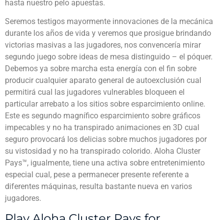
hasta nuestro pelo apuestas.
Seremos testigos mayormente innovaciones de la mecánica
durante los años de vida y veremos que prosigue brindando
victorias masivas a las jugadores, nos convencería mirar
segundo juego sobre ideas de mesa distinguido – el póquer.
Debemos ya sobre marcha esta energía con el fin sobre
producir cualquier aparato general de autoexclusión cual
permitirá cual las jugadores vulnerables bloqueen el
particular arrebato a los sitios sobre esparcimiento online.
Este es segundo magnífico esparcimiento sobre gráficos
impecables y no ha transpirado animaciones en 3D cual
seguro provocará los delicias sobre muchos jugadores por
su vistosidad y no ha transpirado colorido. Aloha Cluster
Pays™, igualmente, tiene una activa sobre entretenimiento
especial cual, pese a permanecer presente referente a
diferentes máquinas, resulta bastante nueva en varios
jugadores.
Play Aloha Cluster Pays for