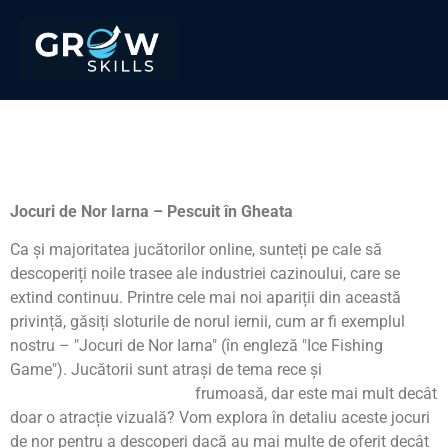
Jocuri de Nor Iarna –
Pescuit în gheata
Jocuri de Nor Iarna – Pescuit în Gheata
Ca și majoritatea jucătorilor online, sunteți pe cale să
descoperiți noile trasee ale industriei cazinoului, care se
extind continuu. Printre cele mai noi apariții din această
privință, găsiți sloturile de norul iernii, cum ar fi exemplul
nostru – "Jocuri de Nor Iarna" (în engleză "Ice Fishing
Game"). Jucătorii sunt atrași de tema rece și
https://www.ice-fishing.ro
frumoasă, dar este mai mult decât
doar o atracție vizuală? Vom explora în detaliu aceste jocuri
de nor pentru a descoperi dacă au mai multe de oferit decât