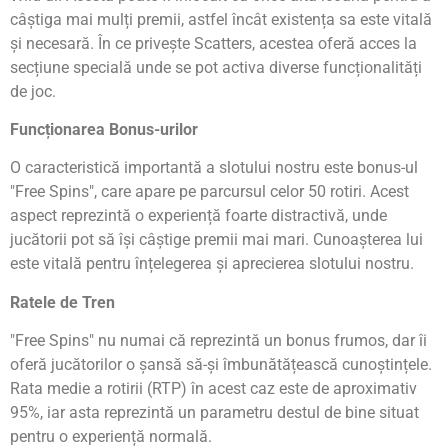
câștiga mai mulți premii, astfel încât existența sa este vitală
și necesară. În ce privește Scatters, acestea oferă acces la
secțiune specială unde se pot activa diverse funcționalități
de joc.
Funcționarea Bonus-urilor
O caracteristică importantă a slotului nostru este bonus-ul
"Free Spins", care apare pe parcursul celor 50 rotiri. Acest
aspect reprezintă o experiență foarte distractivă, unde
jucătorii pot să își câștige premii mai mari. Cunoașterea lui
este vitală pentru înțelegerea și aprecierea slotului nostru.
Ratele de Tren
"Free Spins" nu numai că reprezintă un bonus frumos, dar îi
oferă jucătorilor o șansă să-și îmbunătățească cunoștințele.
Rata medie a rotirii (RTP) în acest caz este de aproximativ
95%, iar asta reprezintă un parametru destul de bine situat
pentru o experiență normală.