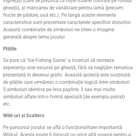
înghețați (care se prezintă ca niște icoane colorate pe fondul
gheații), și mâncarea de vânătoare pentru iarnă (precum:
fructe de pădure, ouă etc.). Pe lângă aceste elemente
caracteristice sunt prezentate caracterele specifice sloturilor.
Această combinație de simboluri ne ofere o imagine
generală despre tema jocului.
Plățile
Se pare că "Ice Fishing Game" a încercat să recreeze
experiența unei excursii pe gheață, fără să neglijăm tematica
prezentată în desenul grafic. Această ipoteză este susținută
de plățile care urmăresc o combinație logică între simboluri:
5 simboluri identice pe linia payline, 3 sau mai multe
simboluri aflate într-o formă specială (de exemplu patrat)
etc.
Wild-uri și Scatters
Pe parcursul jocului se află o funcționalitate importantă:
Wild-ul. Acesta poate fi înlocuit cu orice altă icoană pentru a