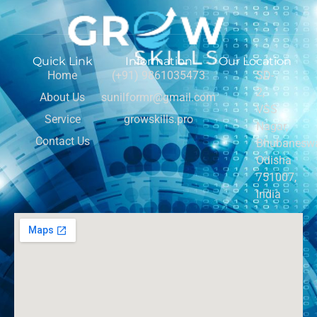
Quick Link
Information
Our Location
Home
(+91) 9861035473
SD-
2,
About Us
sunilformr@gmail.com
VSS
Service
growskills.pro
Nagar,
Contact Us
Bhubaneswa
Odisha
751007,
India