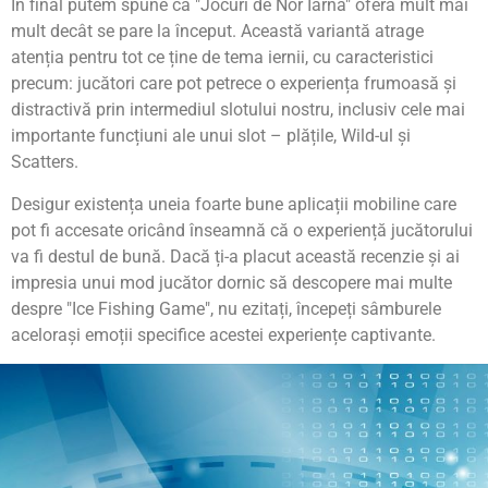
În final putem spune că "Jocuri de Nor Iarna" oferă mult mai
mult decât se pare la început. Această variantă atrage
atenția pentru tot ce ține de tema iernii, cu caracteristici
precum: jucători care pot petrece o experiența frumoasă și
distractivă prin intermediul slotului nostru, inclusiv cele mai
importante funcțiuni ale unui slot – plățile, Wild-ul și
Scatters.
Desigur existența uneia foarte bune aplicații mobiline care
pot fi accesate oricând înseamnă că o experiență jucătorului
va fi destul de bună. Dacă ți-a placut această recenzie și ai
impresia unui mod jucător dornic să descopere mai multe
despre "Ice Fishing Game", nu ezitați, începeți sâmburele
acelorași emoții specifice acestei experiențe captivante.