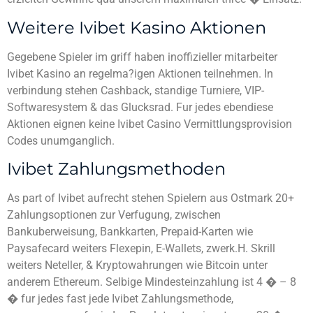
Weitere Ivibet Kasino Aktionen
Gegebene Spieler im griff haben inoffizieller mitarbeiter
Ivibet Kasino an regelma?igen Aktionen teilnehmen. In
verbindung stehen Cashback, standige Turniere, VIP-
Softwaresystem & das Glucksrad. Fur jedes ebendiese
Aktionen eignen keine Ivibet Casino Vermittlungsprovision
Codes unumganglich.
Ivibet Zahlungsmethoden
As part of Ivibet aufrecht stehen Spielern aus Ostmark 20+
Zahlungsoptionen zur Verfugung, zwischen
Bankuberweisung, Bankkarten, Prepaid-Karten wie
Paysafecard weiters Flexepin, E-Wallets, zwerk.H. Skrill
weiters Neteller, & Kryptowahrungen wie Bitcoin unter
anderem Ethereum. Selbige Mindesteinzahlung ist 4 � – 8
� fur jedes fast jede Ivibet Zahlungsmethode,