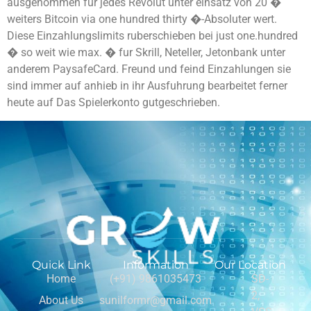
ausgenommen fur jedes Revolut unter einsatz von 20 �
weiters Bitcoin via one hundred thirty �-Absoluter wert.
Diese Einzahlungslimits ruberschieben bei just one.hundred
� so weit wie max. � fur Skrill, Neteller, Jetonbank unter
anderem PaysafeCard. Freund und feind Einzahlungen sie
sind immer auf anhieb in ihr Ausfuhrung bearbeitet ferner
heute auf Das Spielerkonto gutgeschrieben.
Quick Link
Information
Our Location
Home
(+91) 9861035473
SD-
2,
About Us
sunilformr@gmail.com