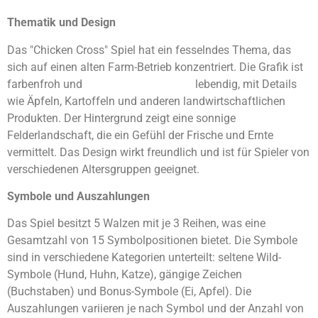
Thematik und Design
Das "Chicken Cross" Spiel hat ein fesselndes Thema, das
sich auf einen alten Farm-Betrieb konzentriert. Die Grafik ist
farbenfroh und
Chicken Cross casino
lebendig, mit Details
wie Äpfeln, Kartoffeln und anderen landwirtschaftlichen
Produkten. Der Hintergrund zeigt eine sonnige
Felderlandschaft, die ein Gefühl der Frische und Ernte
vermittelt. Das Design wirkt freundlich und ist für Spieler von
verschiedenen Altersgruppen geeignet.
Symbole und Auszahlungen
Das Spiel besitzt 5 Walzen mit je 3 Reihen, was eine
Gesamtzahl von 15 Symbolpositionen bietet. Die Symbole
sind in verschiedene Kategorien unterteilt: seltene Wild-
Symbole (Hund, Huhn, Katze), gängige Zeichen
(Buchstaben) und Bonus-Symbole (Ei, Apfel). Die
Auszahlungen variieren je nach Symbol und der Anzahl von