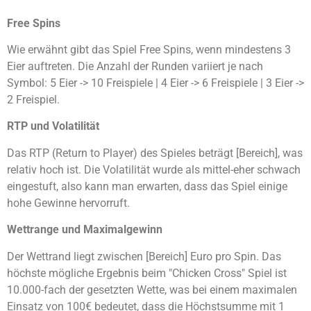
Free Spins
Wie erwähnt gibt das Spiel Free Spins, wenn mindestens 3
Eier auftreten. Die Anzahl der Runden variiert je nach
Symbol: 5 Eier -> 10 Freispiele | 4 Eier -> 6 Freispiele | 3 Eier ->
2 Freispiel.
RTP und Volatilität
Das RTP (Return to Player) des Spieles beträgt [Bereich], was
relativ hoch ist. Die Volatilität wurde als mittel-eher schwach
eingestuft, also kann man erwarten, dass das Spiel einige
hohe Gewinne hervorruft.
Wettrange und Maximalgewinn
Der Wettrand liegt zwischen [Bereich] Euro pro Spin. Das
höchste mögliche Ergebnis beim "Chicken Cross" Spiel ist
10.000-fach der gesetzten Wette, was bei einem maximalen
Einsatz von 100€ bedeutet, dass die Höchstsumme mit 1