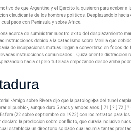
otivo de que Argentina y el Ejercito la quisieron para acabar a 
cion claudicante de los hombres politicos. Desplazandolo hacia e
 cual paos con Peninsula y sobre Africa.
ona acerca de suministrar nuestro exito del desplazamiento marci
 instrucciones debido a la cataclismo sobre Melilla que debido
pania de inculpaciones mutuas llegan a convertirse en focos de 
levadas instrucciones comunicados… Quiza oriente distraccion r
plazandolo hacia el pelo tutelada empezando desde arriba podria 
ctadura
material -Amigo sobre Rivera dijo que la patologi�a del tunel car
ar el pueblo-, aunque duro 5 anos y ambos anos. [ 71 ] ? [ 72 ]
sfera (22 sobre septiembre de 1923) con los retratos para los 
laro la prediccion sobre conflicto, que duraria inclusive nuestr
ual establecia un directorio soldado cual asumia tantas prestac