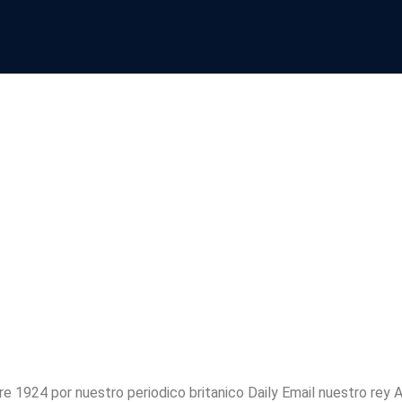
omo Italia tuvo
el fascismo por 
unismo es dich
e 1924 por nuestro periodico britanico Daily Email nuestro rey Alfo