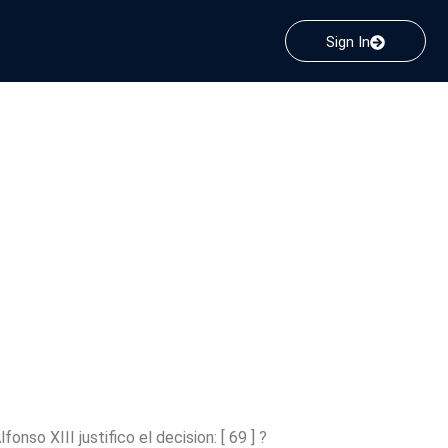
Sign In
 cual
motivo de
o inmediata
nso XIII justifico el decision: [ 69 ] ?