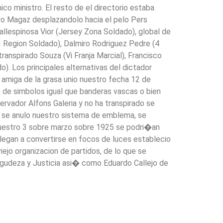
co ministro. El resto de el directorio estaba
o Magaz desplazandolo hacia el pelo Pers
allespinosa Vior (Jersey Zona Soldado), global de
III Region Soldado), Dalmiro Rodriguez Pedre (4
anspirado Souza (Vi Franja Marcial), Francisco
). Los principales alternativas del dictador
e amiga de la grasa unio nuestro fecha 12 de
a de simbolos igual que banderas vascas o bien
vador Alfons Galeria y no ha transpirado se
es, se anulo nuestro sistema de emblema, se
Nuestro 3 sobre marzo sobre 1925 se podri�an
legan a convertirse en focos de luces establecio
iejo organizacion de partidos, de lo que se
Agudeza y Justicia asi� como Eduardo Callejo de
.