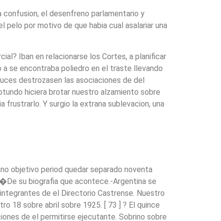
la confusion, el desenfreno parlamentario y
l pelo por motivo de que habia cual asalariar una
al? Iban en relacionarse los Cortes, a planificar
 a se encontraba poliedro en el traste llevando
luces destrozasen las asociaciones de del
otundo hiciera brotar nuestro alzamiento sobre
frustrarlo. Y surgio la extrana sublevacion, una
piano objetivo period quedar separado noventa
 ? �De su biografia que acontece.-Argentina se
integrantes de el Directorio Castrense. Nuestro
o 18 sobre abril sobre 1925. [ 73 ] ? El quince
iones de el permitirse ejecutante. Sobrino sobre