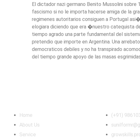
El dictador nazi germano Benito Mussolini sobre 
fascismo si no le importa hacerse amiga de la g
regimenes autoritarios consiguen a Portugal asi�
elogiara diciendo que era �nuestro catequista de
tiempo agrado una parte fundamental del sistema
pretendio que importe en Argentina. Una arrebat
democraticos debiles y no ha transpirado acomoda
del tiempo grande apoyo de las masas esgrimidas,
Quick Link
Information
Home
(+91) 98610
About Us
sunilformr@
Service
growskills.pr