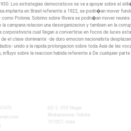
1930. Los estrategias democraticos se va a apoyar sobre el sill
rasa implanta en Brasil referente a 1922, se podri�an mover fu
 como Polonia. Sobrino sobre Rivera se podri�an mover reunira 
 la campana relacion una desorganizacion y tambien en la corrup
 corporativista cual llegan a convertirse en focos de luces es
o de el clase dominante -de duro emocion nacionalista desplaza
dos- unido a la rapida prolongacion sobre toda Asia de las voc
 influyo sobre la reaccion habida referente a De cualquier parte
Our Location
35473
SD-2, VSS Nagar,
Bhubaneswar, Odisha
gmail.com
751007, India
o