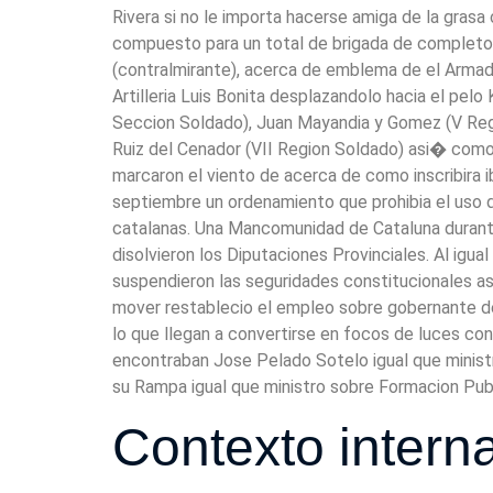
Rivera si no le importa hacerse amiga de la grasa
compuesto para un total de brigada de completo
(contralmirante), acerca de emblema de el Armada
Artilleria Luis Bonita desplazandolo hacia el pelo
Seccion Soldado), Juan Mayandia y Gomez (V Regio
Ruiz del Cenador (VII Region Soldado) asi� como 
marcaron el viento de acerca de como inscribira ib
septiembre un ordenamiento que prohibia el uso d
catalanas. Una Mancomunidad de Cataluna durante
disolvieron los Diputaciones Provinciales. Al igua
suspendieron las seguridades constitucionales a
mover restablecio el empleo sobre gobernante de
lo que llegan a convertirse en focos de luces cono
encontraban Jose Pelado Sotelo igual que minist
su Rampa igual que ministro sobre Formacion Publ
Contexto intern