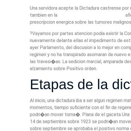
Una servidora acepte la Dictadura castrense por m
tambien en la
https://jackpotcitycasino.io/es/
afi
prescripcion energica sobre las tumores malignos
?Vayamos por partes atencion podia existir la Cor
nuevamente delante ellas el impedimento de estas
ayer Parlamento, del discusion a lo mejor en com
regimen y no ha transpirado asomaran de nuevo e
las travesi�as. La sedicion marcial, amparada des
alzamiento sobre Positivo orden.
Etapas de la di
Al inicio, una dictadura iba a ser algun regimen 
momentos, tiempo suficiente con el fin de regener
podri�an mover torna�. Plana de el gaceta Una E
14 de septiembre sobre 1923 se podri�an mover dec
sobre septiembre se aprobaba el positivo norma c