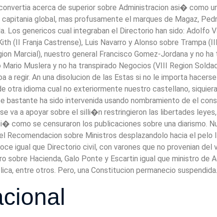
 convertia acerca de superior sobre Administracion asi� como uni
 capitania global, mas profusamente el marques de Magaz, Pedr
. Los genericos cual integraban el Directorio han sido: Adolfo V
 Kith (II Franja Castrense), Luis Navarro y Alonso sobre Trampa (
n Marcial), nuestro general Francisco Gomez-Jordana y no ha tr
Mario Muslera y no ha transpirado Negocios (VIII Region Soldado
a a regir. An una disolucion de las Estas si no le importa hacers
e otra idioma cual no exteriormente nuestro castellano, siquier
 bastante ha sido intervenida usando nombramiento de el conser
l se va a apoyar sobre el silli�n restringieron las libertades ley
si� como se censuraron los publicaciones sobre una diarismo. 
l Recomendacion sobre Ministros desplazandolo hacia el pelo l
ce igual que Directorio civil, con varones que no provenian del v
ro sobre Hacienda, Galo Ponte y Escartin igual que ministro de 
ica, entre otros. Pero, una Constitucion permanecio suspendida
acional