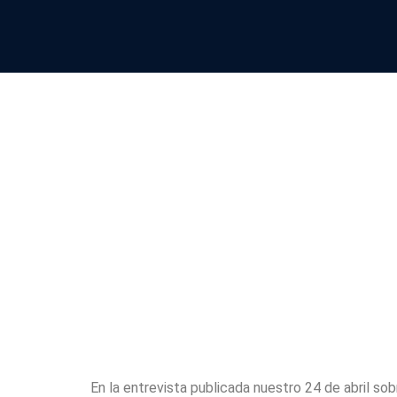
La acepte c
solicitar d
que el com
amenaza
En la entrevista publicada nuestro 24 de abril sobr