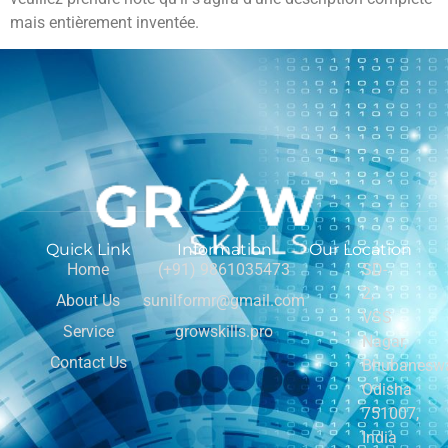
mais entièrement inventée.
Quick Link
Information
Our Location
Home
(+91) 9861035473
SD-
2,
About Us
sunilformr@gmail.com
VSS
Service
growskills.pro
Nagar,
Contact Us
Bhubaneswa
Odisha
751007,
India