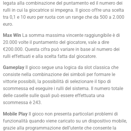
legata alla combinazione del puntamento ed il numero dei
rulli in cui la giocatrice si impegna. Il gioco offre una scelta
tra 0,1 e 10 euro per ruota con un range che da 500 a 2.000
euro.
Max Win
La somma massima vincente raggiungibile è di
20.000 volte il puntamento del giocatore, vale a dire
€200.000. Questa cifra può variare in base al numero dei
rulli effettuati e alla scelta fatta dal giocatore.
Gameplay
Il gioco segue una logica da slot classica che
consiste nella combinazione dei simboli per formare le
vittorie possibili, la possibilità di selezionare il tipo di
scommessa ed eseguire i rulli del sistema. Il numero totale
delle caselle sulle quali può essere effettuata una
scommessa è 243.
Mobile Play
Il gioco non presenta particolari problemi di
funzionalità quando viene caricato su un dispositivo mobile,
grazie alla programmazione dell’utente che consente la