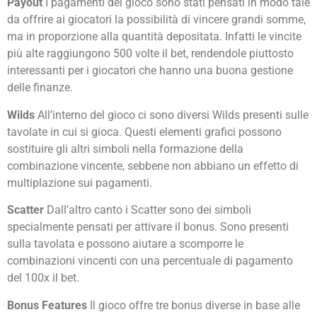
Payout
I pagamenti del gioco sono stati pensati in modo tale
da offrire ai giocatori la possibilità di vincere grandi somme,
ma in proporzione alla quantità depositata. Infatti le vincite
più alte raggiungono 500 volte il bet, rendendole piuttosto
interessanti per i giocatori che hanno una buona gestione
delle finanze.
Wilds
All’interno del gioco ci sono diversi Wilds presenti sulle
tavolate in cui si gioca. Questi elementi grafici possono
sostituire gli altri simboli nella formazione della
combinazione vincente, sebbene non abbiano un effetto di
multiplazione sui pagamenti.
Scatter
Dall’altro canto i Scatter sono dei simboli
specialmente pensati per attivare il bonus. Sono presenti
sulla tavolata e possono aiutare a scomporre le
combinazioni vincenti con una percentuale di pagamento
del 100x il bet.
Bonus Features
Il gioco offre tre bonus diverse in base alle