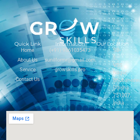
Quick Link
Information
Our Location
Home
(+91) 9861035473
SD-
2,
About Us
sunilformr@gmail.com
VSS
Service
growskills.pro
Nagar,
Contact Us
Bhubaneswa
Odisha
751007,
India