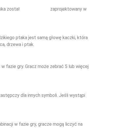
nika został
Chicken Cross
zaprojektowany w
zikiego ptaka jest samą głowę kaczki, która
ca, drzewa i ptak.
w fazie gry. Gracz może zebrać 5 lub więcej
zastępczy dla innych symboli. Jeśli wystąpi
binacji w fazie gry, gracze mogą liczyć na