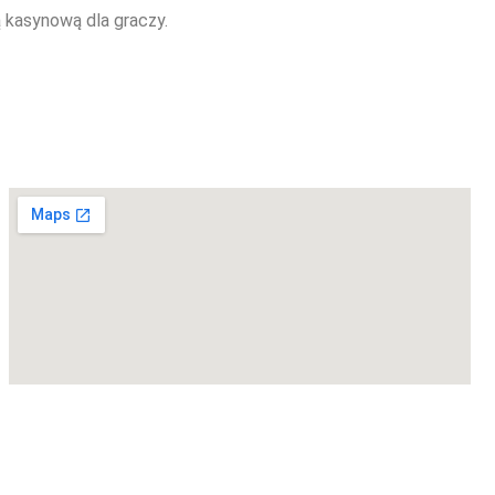
ą kasynową dla graczy.