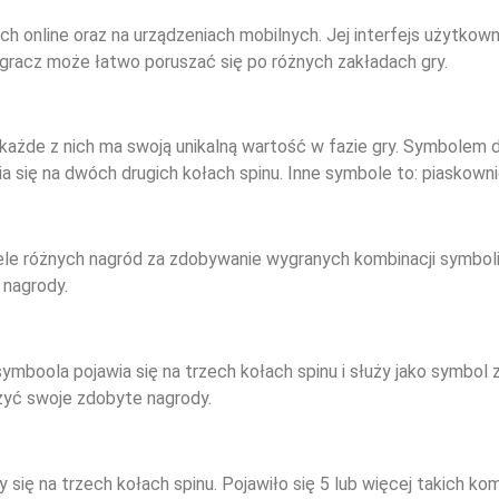
ch online oraz na urządzeniach mobilnych. Jej interfejs użytkow
 gracz może łatwo poruszać się po różnych zakładach gry.
każde z nich ma swoją unikalną wartość w fazie gry. Symbolem d
ia się na dwóch drugich kołach spinu. Inne symbole to: piaskowni
ele różnych nagród za zdobywanie wygranych kombinacji symboli 
 nagrody.
ymboola pojawia się na trzech kołach spinu i służy jako symbol 
zyć swoje zdobyte nagrody.
 się na trzech kołach spinu. Pojawiło się 5 lub więcej takich kom