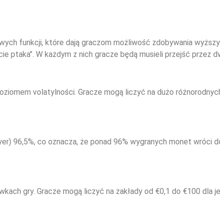
owych funkcji, które dają graczom możliwość zdobywania wyższ
Życie ptaka". W każdym z nich gracze będą musieli przejść przez
poziomem volatylności. Gracze mogą liczyć na dużo różnorodnych
yer) 96,5%, co oznacza, że ponad 96% wygranych monet wróci do
wkach gry. Gracze mogą liczyć na zakłady od €0,1 do €100 dla j