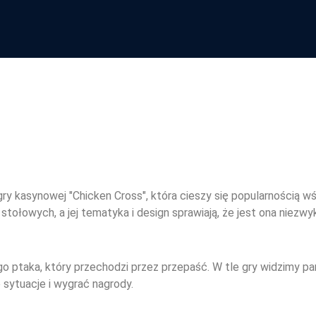
okoszczyna ptas
y kasynowej "Chicken Cross", która cieszy się popularnością wś
łowych, a jej tematyka i design sprawiają, że jest ona niezwyk
o ptaka, który przechodzi przez przepaść. W tle gry widzimy pa
sytuacje i wygrać nagrody.