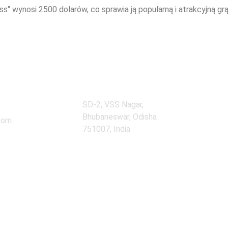
" wynosi 2500 dolarów, co sprawia ją popularną i atrakcyjną gr
Our Location
3
SD-2, VSS Nagar,
Bhubaneswar, Odisha
com
751007, India