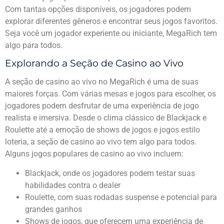
Com tantas opções disponíveis, os jogadores podem
explorar diferentes gêneros e encontrar seus jogos favoritos.
Seja você um jogador experiente ou iniciante, MegaRich tem
algo para todos.
Explorando a Seção de Casino ao Vivo
A seção de casino ao vivo no MegaRich é uma de suas
maiores forças. Com várias mesas e jogos para escolher, os
jogadores podem desfrutar de uma experiência de jogo
realista e imersiva. Desde o clima clássico de Blackjack e
Roulette até a emoção de shows de jogos e jogos estilo
loteria, a seção de casino ao vivo tem algo para todos.
Alguns jogos populares de casino ao vivo incluem:
Blackjack, onde os jogadores podem testar suas
habilidades contra o dealer
Roulette, com suas rodadas suspense e potencial para
grandes ganhos
Shows de jogos, que oferecem uma experiência de