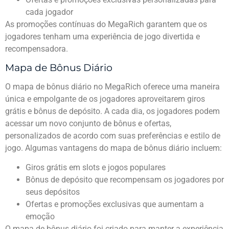
cada jogador
As promoções contínuas do MegaRich garantem que os
jogadores tenham uma experiência de jogo divertida e
recompensadora.
Mapa de Bônus Diário
O mapa de bônus diário no MegaRich oferece uma maneira
única e empolgante de os jogadores aproveitarem giros
grátis e bônus de depósito. A cada dia, os jogadores podem
acessar um novo conjunto de bônus e ofertas,
personalizados de acordo com suas preferências e estilo de
jogo. Algumas vantagens do mapa de bônus diário incluem:
Giros grátis em slots e jogos populares
Bônus de depósito que recompensam os jogadores por
seus depósitos
Ofertas e promoções exclusivas que aumentam a
emoção
O mapa de bônus diário foi criado para manter a experiência