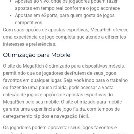
Apostas ao vivo, onde os jogadores podem fazer
apostas em tempo real conforme o jogo acontece
Apostas em eSports, para quem gosta de jogos
competitivos
Com suas opções de apostas esportivas, MegaRich oferece
uma experiência de jogo completa que atende a diferentes
interesses e preferências.
Otimização para Mobile
O site do MegaRich é otimizado para dispositivos móveis,
permitindo que os jogadores desfrutem de seus jogos
favoritos em qualquer lugar. Seja você indo para o trabalho
ou fazendo uma pausa rápida, pode acessar a vasta
coleção de jogos e opções de apostas esportivas do
MegaRich pelo seu mobile. O site otimizado para mobile
garante uma experiência de jogo fluida, com tempos de
carregamento rápidos e navegação fácil.
Os jogadores podem aproveitar seus jogos favoritos e