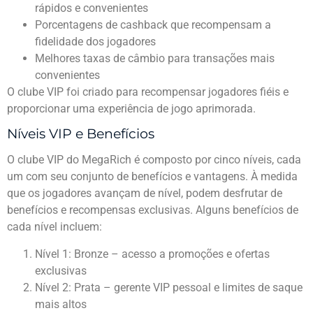
rápidos e convenientes
Porcentagens de cashback que recompensam a
fidelidade dos jogadores
Melhores taxas de câmbio para transações mais
convenientes
O clube VIP foi criado para recompensar jogadores fiéis e
proporcionar uma experiência de jogo aprimorada.
Níveis VIP e Benefícios
O clube VIP do MegaRich é composto por cinco níveis, cada
um com seu conjunto de benefícios e vantagens. À medida
que os jogadores avançam de nível, podem desfrutar de
benefícios e recompensas exclusivas. Alguns benefícios de
cada nível incluem:
Nível 1: Bronze – acesso a promoções e ofertas
exclusivas
Nível 2: Prata – gerente VIP pessoal e limites de saque
mais altos