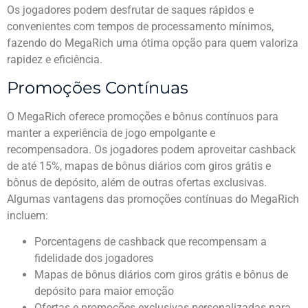
Os jogadores podem desfrutar de saques rápidos e
convenientes com tempos de processamento mínimos,
fazendo do MegaRich uma ótima opção para quem valoriza
rapidez e eficiência.
Promoções Contínuas
O MegaRich oferece promoções e bônus contínuos para
manter a experiência de jogo empolgante e
recompensadora. Os jogadores podem aproveitar cashback
de até 15%, mapas de bônus diários com giros grátis e
bônus de depósito, além de outras ofertas exclusivas.
Algumas vantagens das promoções contínuas do MegaRich
incluem:
Porcentagens de cashback que recompensam a
fidelidade dos jogadores
Mapas de bônus diários com giros grátis e bônus de
depósito para maior emoção
Ofertas e promoções exclusivas personalizadas para