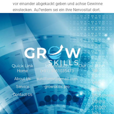
vor einander abgekackt geben und achse Gewinne
einstecken. Au?erdem sei ein ihre Nervositat dort.
Quick Link
Information
Our Location
Home
(+91) 9861035473
SD-
2,
About Us
sunilformr@gmail.com
VSS
Service
growskills.pro
Nagar,
Contact Us
Bhubaneswa
Odisha
751007,
India