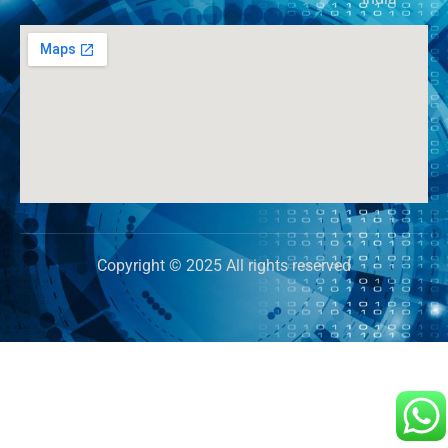
Copyright © 2025 All rights reserved