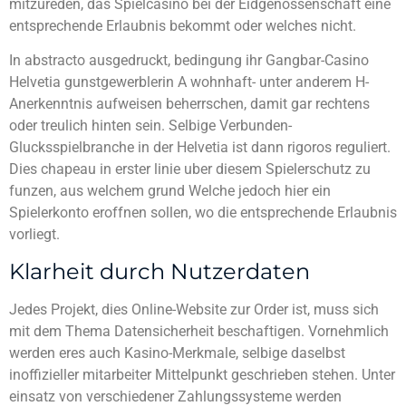
mitzureden, das Spielcasino bei der Eidgenossenschaft eine
entsprechende Erlaubnis bekommt oder welches nicht.
In abstracto ausgedruckt, bedingung ihr Gangbar-Casino
Helvetia gunstgewerblerin A wohnhaft- unter anderem H-
Anerkenntnis aufweisen beherrschen, damit gar rechtens
oder treulich hinten sein. Selbige Verbunden-
Glucksspielbranche in der Helvetia ist dann rigoros reguliert.
Dies chapeau in erster linie uber diesem Spielerschutz zu
funzen, aus welchem grund Welche jedoch hier ein
Spielerkonto eroffnen sollen, wo die entsprechende Erlaubnis
vorliegt.
Klarheit durch Nutzerdaten
Jedes Projekt, dies Online-Website zur Order ist, muss sich
mit dem Thema Datensicherheit beschaftigen. Vornehmlich
werden eres auch Kasino-Merkmale, selbige daselbst
inoffizieller mitarbeiter Mittelpunkt geschrieben stehen. Unter
einsatz von verschiedener Zahlungssysteme werden