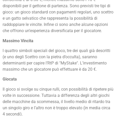
disponibili per il gettone di partenza. Sono previsti tre tipi di
gioco: un gioco standard con pagamenti regolari, uno scettro
e un gatto selvatico che rappresenta la possibilità di
raddoppiare le vincite. Infine ci sono anche alcune opzioni
che offrono un’esperienza diversificata per il giocatore.
Massimo Vincita
I quattro simboli speciali del gioco, tre dei quali già descritti
(e uno degli Scettro con la pietra d’occulta), saranno
determinanti per capire l’RtP di "MyStake". L’investimento
massimo che un giocatore può effettuare è da 20 €.
Giocata
Il gioco si svolge su cinque rulli, con possibilità di ripetere più
volte in successione. Tuttavia a differenza degli altri giochi
delle macchine da scommessa, il livello medio di ritardo tra
un singolo giro e l’altro non è troppo elevato (in media circa
4 secondi).