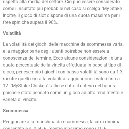
rispetto alla media del settore. Ciò può essere considerato
come il risultato più probabile nel caso si scelga "My Stake".
Inoltre, il gioco di slot dispone di una quota massima per i
free spin che supera il 90%.
Volatilità
La volatilità dei giochi delle macchine da scommessa varia,
e la maggior parte degli utenti potrebbe non essere a
conoscenza del termine. Ecco alcune considerazioni: è una
quota percentuale della vincita effettuata in base al tipo di
gioco; per esempio i giochi con bassa volatilità sono da 1-3,
mentre quelli con alta volatilità raggiungono i valori fino a
12. "MyStake Chicken" fallisce sotto il criterio del bonus
poiché è stato pensato come un gioco ad alto rendimento e
varietà di vincite.
Scommessa
Per giocare alla macchina da scommessa, la cifra minima
consentita è di 0.50 €, mentre massimo sono i 10 €