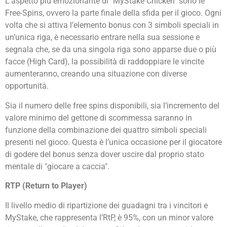
L’aspetto più emozionante di "MyStake Chicken" sono le
Free-Spins, ovvero la parte finale della sfida per il gioco. Ogni
volta che si attiva l’elemento bonus con 3 simboli speciali in
un’unica riga, è necessario entrare nella sua sessione e
segnala che, se da una singola riga sono apparse due o più
facce (High Card), la possibilità di raddoppiare le vincite
aumenteranno, creando una situazione con diverse
opportunità.
Sia il numero delle free spins disponibili, sia l’incremento del
valore minimo del gettone di scommessa saranno in
funzione della combinazione dei quattro simboli speciali
presenti nel gioco. Questa è l’unica occasione per il giocatore
di godere del bonus senza dover uscire dal proprio stato
mentale di "giocare a caccia".
RTP (Return to Player)
Il livello medio di ripartizione dei guadagni tra i vincitori e
MyStake, che rappresenta l’RtP, è 95%, con un minor valore