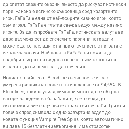
да опитат свежите океани, вместо да рискуват истински
пари. FaFaFa е истинско съкровище сред хазартните
игри. FaFaFa е една от най-добрите казино игри, които
съм играл. FaFaFa е глътка свеж въздух между казино
игрите. За да изпробвате FaFaFa, истинската валута ви
дава възможност да спечелите парични награди и
можете да се насладите на приключението от играта с
истински залози. Най-новата FaFaFa ви помага да
подобрите играта и ви дава повече възможности на
играчите да ви помогнат да спечелите.
Новият онлайн слот Bloodlines всъщност е игра с
умерена разлика и процент на изплащане от 94,55%. В
Bloodlines, такива уайлд символи могат да се обърнат
нагоре, заредени на барабаните, което води до
експлозия и вие получавате страхотни печалби. Три или
повече спред символа с едно завъртане водят до
новата функция Vampire Free Spins, която автоматично
ви дава 15 безплатни завъртания. Има страхотен