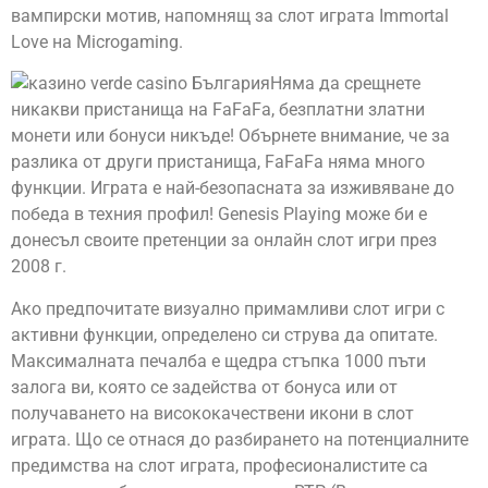
вампирски мотив, напомнящ за слот играта Immortal
Love на Microgaming.
Няма да срещнете
никакви пристанища на FaFaFa, безплатни златни
монети или бонуси никъде! Обърнете внимание, че за
разлика от други пристанища, FaFaFa няма много
функции. Играта е най-безопасната за изживяване до
победа в техния профил! Genesis Playing може би е
донесъл своите претенции за онлайн слот игри през
2008 г.
Ако предпочитате визуално примамливи слот игри с
активни функции, определено си струва да опитате.
Максималната печалба е щедра стъпка 1000 пъти
залога ви, която се задейства от бонуса или от
получаването на висококачествени икони в слот
играта. Що се отнася до разбирането на потенциалните
предимства на слот играта, професионалистите са