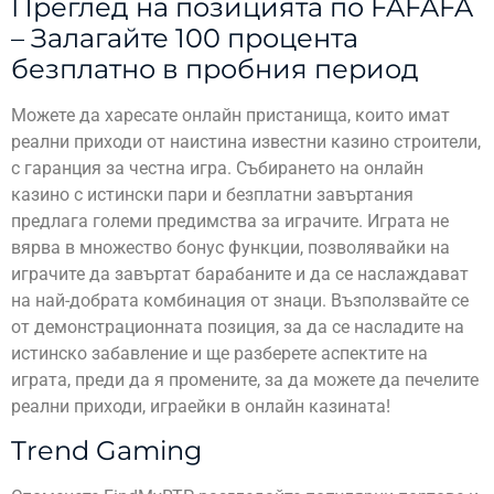
Преглед на позицията по FAFAFA
– Залагайте 100 процента
безплатно в пробния период
Можете да харесате онлайн пристанища, които имат
реални приходи от наистина известни казино строители,
с гаранция за честна игра. Събирането на онлайн
казино с истински пари и безплатни завъртания
предлага големи предимства за играчите. Играта не
вярва в множество бонус функции, позволявайки на
играчите да завъртат барабаните и да се наслаждават
на най-добрата комбинация от знаци. Възползвайте се
от демонстрационната позиция, за да се насладите на
истинско забавление и ще разберете аспектите на
играта, преди да я промените, за да можете да печелите
реални приходи, играейки в онлайн казината!
Trend Gaming