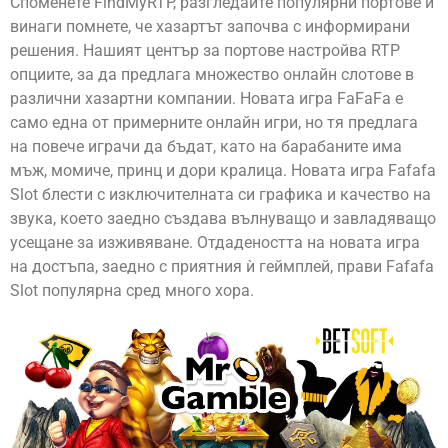
Споменете FindMyRTP, разгледайте популярни портове и
винаги помнете, че хазартът започва с информирани
решения. Нашият център за портове настройва RTP
опциите, за да предлага множество онлайн слотове в
различни хазартни компании. Новата игра FaFaFa е
само една от примерните онлайн игри, но тя предлага
на повече играчи да бъдат, като на барабаните има
мъж, момиче, принц и дори кралица. Новата игра Fafafa
Slot блести с изключителната си графика и качество на
звука, което заедно създава вълнуващо и завладяващо
усещане за изживяване. Отдадеността на новата игра
на достъпа, заедно с приятния ѝ геймплей, прави Fafafa
Slot популярна сред много хора.