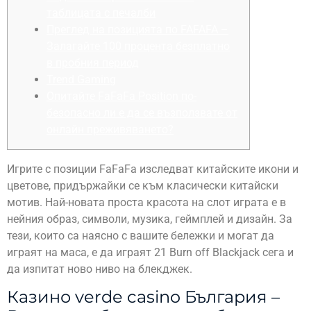
таблицата с печалби
Преглед на позицията по FAFAFA –
Залагайте 100 процента безплатно
в пробния период
Trend Gaming
Опитайте FaFaFa Position по-
безопасно ли е да се възползвате от
онлайн преживяването?
Игрите с позиции FaFaFa изследват китайските икони и
цветове, придържайки се към класически китайски
мотив. Най-новата проста красота на слот играта е в
нейния образ, символи, музика, геймплей и дизайн.
За
тези, които са наясно с вашите бележки и могат да
играят на маса, е да играят 21 Burn off Blackjack сега и
да изпитат ново ниво на блекджек.
Казино verde casino България –