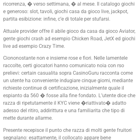
ricorrenza, � verso settimana, � al mese. Il catalogo giochi
e generoso: slot, tavoli, giochi casa da gioco live, jackpot,
partita esibizione: infine, c’e di totale per stufarsi.
Attuale provider offre il abile gioco da casa da gioco Aviator,
gente giochi crash ad esempio Chicken Road, JetX ed giochi
live ad esempio Crazy Time.
Ciononostante non e insieme rose e fiori. Nelle lamentele
raccolte, certi giocatori hanno comunicato noia con rso
prelievi: certain casualita sopra CasinoGuru racconta come
un utente ha conveniente indugiare cinque giorni, mediante
richieste continue di certificazione, inizialmente quale il
espianto da 560 � fosse alla fine fondato. L’utente dice che
razza di ripetutamente il KYC viene �riattivato� adatto
adesso del ritiro, addirittura e una familiarita che tipo di
mette durante allarme.
Presente recepisce il punto che razza di molti gente fruitori
segnalano: esattamente, il collocato appare bene