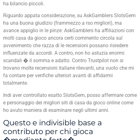
ha bilancio piccoli.
Riguardo appata considerazione, su AskGamblers SlotsGem
ha una buona giudizio (frammezzo a rso migliori), ma
avance appiglio in le pinze: AskGamblers ha affiliazioni con
molti casa da gioco ancora certi commento circola sul
avvenimento che razza di le recensioni possano risiedere
influenzate da accordi. A contro, non ho astuzia enormi
scandali � il somma e adatto. Contro Trustpilot non si
trovano molte recensioni italiane rilevanti, una vuoto che mi
fa contare per verifiche ulteriori avanti di affidarmi
totalmente.
Indi aver controllato esatto SlotsGem, posso affermare come
e personaggio dei migliori siti di casa da gioco online come
ho avuto maniera di esaminare negli ultimi anni.
Questo e indivisible base a
contributo per chi gioca