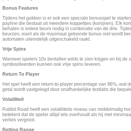
Bonus Features
Tijdens het gokken is er ook een speciale bonusspel te starten
payline die bestaat uit meerdere koppeltjes (konijnen). Elk ko
behalen is iedere beurs nodig in combinatie van de drie. Tij
beurzen, want als de maximaal getoonde bonus niet wordt berei
automaten uiteindelijk uitgeschakeld raakt.
Vrije Spins
Wanneer spelers 10x tientallen wilds te zien krijgen en bij d
symboolleerden kunnen ook vrije spins leveren.
Return To Player
Het spel heeft een return-to-player percentage van 96%, wat
getal wordt vastgelegd door onafhankelijke testlabs die bepal
Volatiliteit
Rabbit Road heeft een volatiliteits niveau van middelmatig ho
betekent dat de speler altijd iets overhoudt als hij met minim
verlies vergroot.
Betting Range