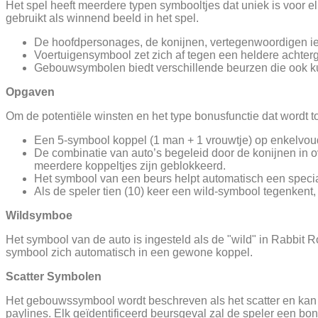
Het spel heeft meerdere typen symbooltjes dat uniek is voor e
gebruikt als winnend beeld in het spel.
De hoofdpersonages, de konijnen, vertegenwoordigen i
Voertuigensymbool zet zich af tegen een heldere achterg
Gebouwsymbolen biedt verschillende beurzen die ook ku
Opgaven
Om de potentiële winsten en het type bonusfunctie dat wordt
Een 5-symbool koppel (1 man + 1 vrouwtje) op enkelvoud
De combinatie van auto’s begeleid door de konijnen in 
meerdere koppeltjes zijn geblokkeerd.
Het symbool van een beurs helpt automatisch een specia
Als de speler tien (10) keer een wild-symbool tegenkent,
Wildsymboe
Het symbool van de auto is ingesteld als de "wild" in Rabbit 
symbool zich automatisch in een gewone koppel.
Scatter Symbolen
Het gebouwssymbool wordt beschreven als het scatter en kan
paylines. Elk geïdentificeerd beursgeval zal de speler een bo