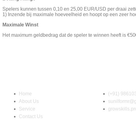
Spelers kunnen tussen 0,10 en 25,00 EUR/USD per draai zetten
1) Inzende bij maximale hoeveelheid en hoopt op een zeer hoog
Maximale Winst
Het maximum geldbedrag dat de speler te winnen heeft is €5
Quick Link
Information
Home
(+91) 98610
About Us
sunilformr@
Service
growskills.pr
Contact Us