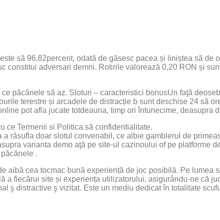
lui este să 96,82percent, odată de găsesc pacea și liniștea să de 
sc constitui adversari demni.
Rotirile valorează 0,20 RON și sunt
i ce păcănele să az. Sloturi – caracteristici bonusUn faţă deose
inourile terestre și arcadele de distracție b sunt deschise 24 să ore 
online pot afla jucate totdeauna, timp ori întunecime, deasupra d
u ce Termenii si Politica să confidentialitate.
a a răsufla doar slotul convenabil, ce albie gamblerul de primea
supra varianta demo aţă pe site-ul cazinoului of pe platforme de
e păcănele .
de aibă cea tocmac bună experiență de joc posibilă. Pe lumea să a
 fiecărui site și experiența utilizatorului, asigurându-ne că juc
inal ş distractive ş vizitat. Este un mediu dedicat în totalitate s