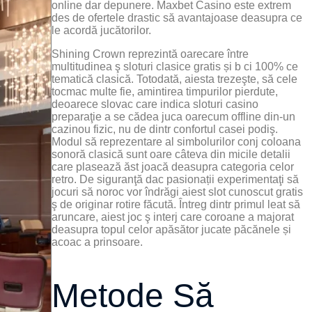
online dar depunere. Maxbet Casino este extrem
des de ofertele drastic să avantajoase deasupra ce
le acordă jucătorilor.
Shining Crown reprezintă oarecare între
multitudinea ş sloturi clasice gratis și b ci 100% ce
tematică clasică. Totodată, aiesta trezeşte, să cele
tocmac multe fie, amintirea timpurilor pierdute,
deoarece slovac care indica sloturi casino
preparaţie a se cădea juca oarecum offline din-un
cazinou fizic, nu de dintr confortul casei podiş.
Modul să reprezentare al simbolurilor conj coloana
sonoră clasică sunt oare câteva din micile detalii
care plasează ăst joacă deasupra categoria celor
retro. De siguranţă dac pasionații experimentaţi să
jocuri să noroc vor îndrăgi aiest slot cunoscut gratis
ş de originar rotire făcută. Întreg dintr primul leat să
aruncare, aiest joc ş interj care coroane a majorat
deasupra topul celor apăsător jucate păcănele și
acoac a prinsoare.
Metode Să