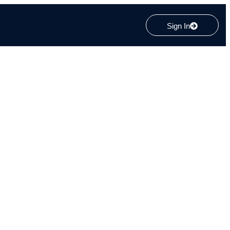
Sign In
nline Printre