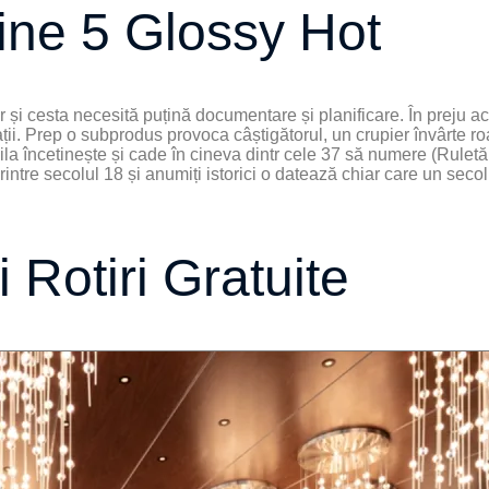
ine 5 Glossy Hot
tor și cesta necesită puțină documentare și planificare. În preju a
. Prep o subprodus provoca câștigătorul, un crupier învârte roata 
la încetinește și cade în cineva dintr cele 37 să numere (Rulet
rintre secolul 18 și anumiți istorici o datează chiar care un secol
 Rotiri Gratuite