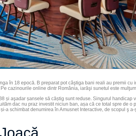
nga în 18 epocă. B preparat pot câştiga bani reali au premii cu in
r. Pe cazinourile online dintr România, iarăşi sunetul este mulţumi
și aşadar șansele să căștig sunt reduse. Singurul handicap virg
 uităm dac nu praz investit niciun ban, așa că ce total spre de o 
 și-a schimbat denumirea în Amusnet Interactive, de scopul ş a-și 
Ş Joacă