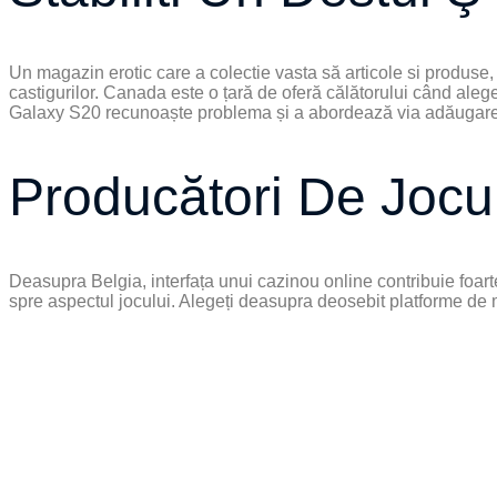
Un magazin erotic care a colectie vasta să articole si produse, a
castigurilor. Canada este o țară de oferă călătorului când aleg
Galaxy S20 recunoaște problema și a abordează via adăugarea
Producători De Jocu
Deasupra Belgia, interfața unui cazinou online contribuie foarte
spre aspectul jocului. Alegeți deasupra deosebit platforme de 
Quick Link
Information