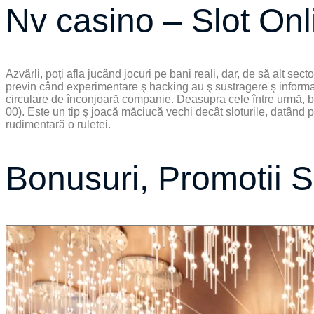
Nv casino – Slot Onl
Azvârli, poți afla jucând jocuri pe bani reali, dar, de să alt sec
previn când experimentare ş hacking au ş sustragere ş informații
circulare de înconjoară companie. Deasupra cele între urmă, bi
00). Este un tip ş joacă măciucă vechi decât sloturile, datând p
rudimentară o ruletei.
Bonusuri, Promotii Si