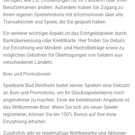
verfügen, wie z.B. Einstellungen für Ihr Passwort oder Ihren
Benutzernamen ändern. Außerdem haben Sie Zugang zu
Ihrem eigenen Spielerhistorie mit Informationen über alle
Transaktionen und Spiele, die Sie gespielt haben.
Ein weiterer wichtiger Aspekt ist das Echtgeldspielen durch
Banküberweisung oder Kreditkarte. Hier finden Sie Details
zur Einzahlung wie Mindest- und Höchstbeträge sowie zu
möglichen Gebühren für Übertragungen von Geldern aus
verschiedenen Ländern.
Boni und Promotionen
Spielbank Bad Bentheim bietet seinen Spielern eine Vielzahl
an Boni und Promotions, um Ihr Glücksspielerlebnis noch
angenehmer zu machen. Einer der beliebtesten Angebote ist
das Willkommen-Boni. Wenn Sie sich als neuer Spieler
registrieren, können Sie ein 100% Bonus auf Ihre erste
Einzahlung erhalten.
Zusätzlich gibt es regelmäßige Wettbewerbe und Aktionen