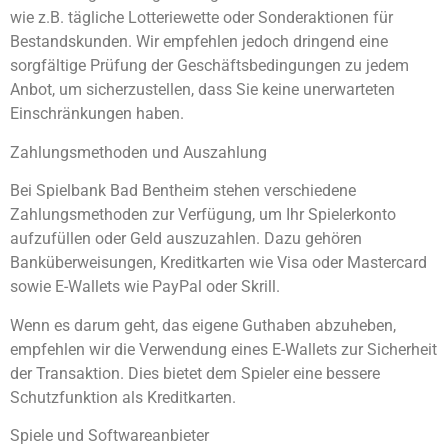
wie z.B. tägliche Lotteriewette oder Sonderaktionen für
Bestandskunden. Wir empfehlen jedoch dringend eine
sorgfältige Prüfung der Geschäftsbedingungen zu jedem
Anbot, um sicherzustellen, dass Sie keine unerwarteten
Einschränkungen haben.
Zahlungsmethoden und Auszahlung
Bei Spielbank Bad Bentheim stehen verschiedene
Zahlungsmethoden zur Verfügung, um Ihr Spielerkonto
aufzufüllen oder Geld auszuzahlen. Dazu gehören
Banküberweisungen, Kreditkarten wie Visa oder Mastercard
sowie E-Wallets wie PayPal oder Skrill.
Wenn es darum geht, das eigene Guthaben abzuheben,
empfehlen wir die Verwendung eines E-Wallets zur Sicherheit
der Transaktion. Dies bietet dem Spieler eine bessere
Schutzfunktion als Kreditkarten.
Spiele und Softwareanbieter