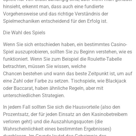
hinsieht, erkennt man, dass auch eine fundierte
Vorgehensweise und das richtige Verständnis der
Spielmechaniken entscheidend für den Erfolg ist.
Die Wahl des Spiels
Wenn Sie sich entschieden haben, ein bestimmtes Casino-
Spiel auszuprobieren, sollten Sie zu Beginn verstehen, wie es
funktioniert. Wenn Sie zum Beispiel die Roulette-Tabelle
betrachten, müssen Sie wissen, welche
fresh casino
Chancen bestehen und wann das beste Zeitpunkt ist, um auf
eine Zahl oder Farbe zu setzen. Tischspiele, wie Blackjack
oder Baccarat, haben ähnliche Regeln, aber mit
unterschiedlichen Strategien.
In jedem Fall sollten Sie sich die Hausvorteile (also den
Prozentsatz, der für jeden Einsatz an den Kasinobetreibern
verloren geht) und die Auszahlungsquoten (die
Wahrscheinlichkeit eines bestimmten Ergebnisses)