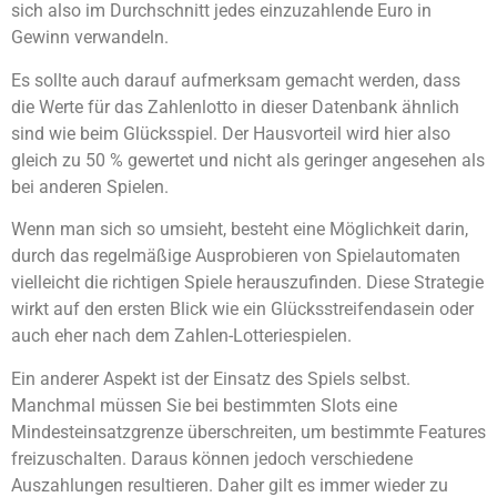
sich also im Durchschnitt jedes einzuzahlende Euro in
Gewinn verwandeln.
Es sollte auch darauf aufmerksam gemacht werden, dass
die Werte für das Zahlenlotto in dieser Datenbank ähnlich
sind wie beim Glücksspiel. Der Hausvorteil wird hier also
gleich zu 50 % gewertet und nicht als geringer angesehen als
bei anderen Spielen.
Wenn man sich so umsieht, besteht eine Möglichkeit darin,
durch das regelmäßige Ausprobieren von Spielautomaten
vielleicht die richtigen Spiele herauszufinden. Diese Strategie
wirkt auf den ersten Blick wie ein Glücksstreifendasein oder
auch eher nach dem Zahlen-Lotteriespielen.
Ein anderer Aspekt ist der Einsatz des Spiels selbst.
Manchmal müssen Sie bei bestimmten Slots eine
Mindesteinsatzgrenze überschreiten, um bestimmte Features
freizuschalten. Daraus können jedoch verschiedene
Auszahlungen resultieren. Daher gilt es immer wieder zu