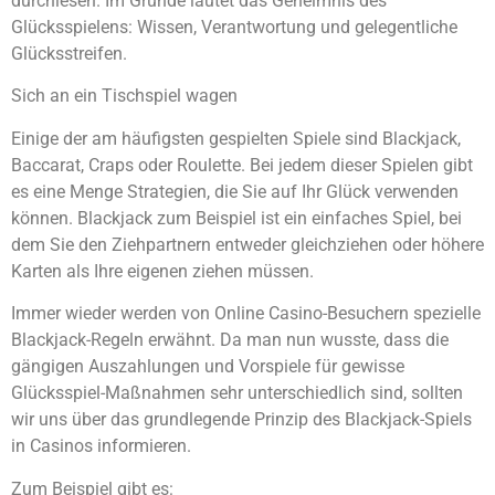
durchlesen. Im Grunde lautet das Geheimnis des
Glücksspielens: Wissen, Verantwortung und gelegentliche
Glücksstreifen.
Sich an ein Tischspiel wagen
Einige der am häufigsten gespielten Spiele sind Blackjack,
Baccarat, Craps oder Roulette. Bei jedem dieser Spielen gibt
es eine Menge Strategien, die Sie auf Ihr Glück verwenden
können. Blackjack zum Beispiel ist ein einfaches Spiel, bei
dem Sie den Ziehpartnern entweder gleichziehen oder höhere
Karten als Ihre eigenen ziehen müssen.
Immer wieder werden von Online Casino-Besuchern spezielle
Blackjack-Regeln erwähnt. Da man nun wusste, dass die
gängigen Auszahlungen und Vorspiele für gewisse
Glücksspiel-Maßnahmen sehr unterschiedlich sind, sollten
wir uns über das grundlegende Prinzip des Blackjack-Spiels
in Casinos informieren.
Zum Beispiel gibt es: