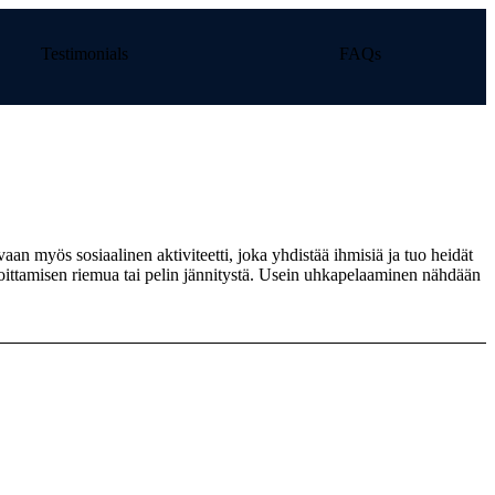
Testimonials
FAQs
an myös sosiaalinen aktiviteetti, joka yhdistää ihmisiä ja tuo heidät
 voittamisen riemua tai pelin jännitystä. Usein uhkapelaaminen nähdään