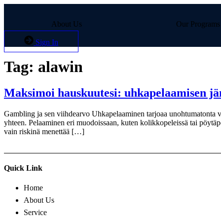
About Us
Our Programs
Sign In
Tag:
alawin
Maksimoi hauskuutesi: uhkapelaamisen jän
Gambling ja sen viihdearvo Uhkapelaaminen tarjoaa unohtumatonta viihde
yhteen. Pelaaminen eri muodoissaan, kuten kolikkopeleissä tai pöytäpel
vain riskinä menettää […]
Quick Link
Home
About Us
Service